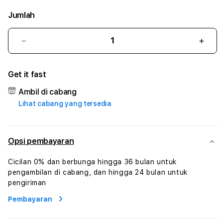
Jumlah
Kurangi
Tam
jumlah
juml
untuk
untu
Get it fast
123JUDI
123J
#3
#3
Ambil di cabang
TradiTours
Tradi
Lihat cabang yang tersedia
Jasa
Jasa
Wisata
Wisa
Dan
Dan
Paket
Pake
Opsi pembayaran
Perjalanan
Perja
Wisata
Wisa
Cicilan 0% dan berbunga hingga 36 bulan untuk
Tunisia
Tunis
pengambilan di cabang, dan hingga 24 bulan untuk
Profesional
Profe
pengiriman
Pembayaran