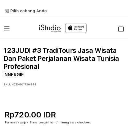
Lewati
ke
Pilih cabang Anda
konten
Keranja
123JUDI #3 TradiTours Jasa Wisata
Dan Paket Perjalanan Wisata Tunisia
Profesional
INNERGIE
SKU:
4710901730444
Rp720.00 IDR
Termasuk pajak
Biaya pengiriman
dihitung saat checkout