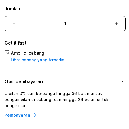
Jumlah
Kurangi
Tam
jumlah
juml
untuk
untu
Get it fast
12DEWA
12D
#3
#3
Ambil di cabang
TradiTours
Tradi
Lihat cabang yang tersedia
Jasa
Jasa
Wisata
Wisa
Dan
Dan
Paket
Pake
Opsi pembayaran
Perjalanan
Perja
Wisata
Wisa
Cicilan 0% dan berbunga hingga 36 bulan untuk
Tunisia
Tunis
pengambilan di cabang, dan hingga 24 bulan untuk
Profesional
Profe
pengiriman
Pembayaran