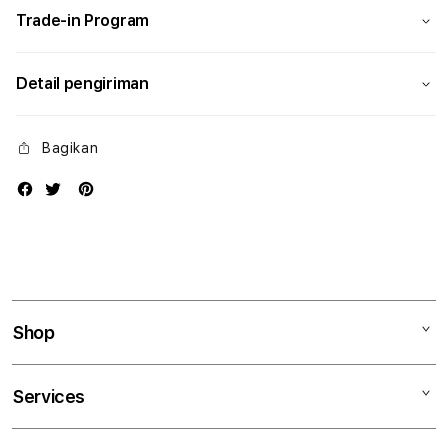
Trade-in Program
Detail pengiriman
Bagikan
Shop
Mac
Services
iPad