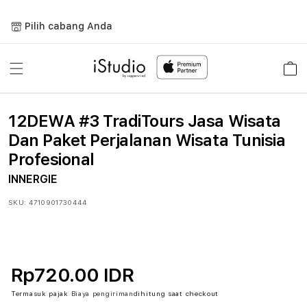
Lewati
ke
Pilih cabang Anda
konten
Keranja
12DEWA #3 TradiTours Jasa Wisata
Dan Paket Perjalanan Wisata Tunisia
Profesional
INNERGIE
SKU:
4710901730444
Rp720.00 IDR
Termasuk pajak
Biaya pengiriman
dihitung saat checkout