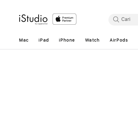
Lewati
ke
konten
Mac
iPad
iPhone
Watch
AirPods
Lewati
ke
informasi
produk