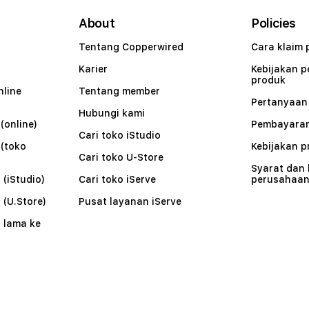
About
Policies
Tentang Copperwired
Cara klaim 
Karier
Kebijakan 
produk
nline
Tentang member
Pertanyaa
Hubungi kami
(online)
Pembayaran
Cari toko iStudio
 (toko
Kebijakan p
Cari toko U-Store
Syarat dan
 (iStudio)
Cari toko iServe
perusahaa
 (U.Store)
Pusat layanan iServe
 lama ke