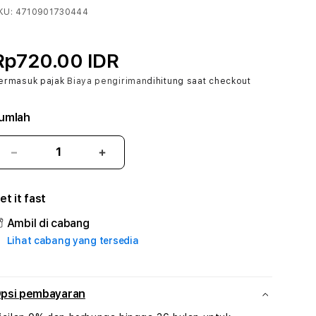
KU:
4710901730444
Rp720.00 IDR
ermasuk pajak
Biaya pengiriman
dihitung saat checkout
umlah
Kurangi
Tambah
jumlah
jumlah
untuk
untuk
et it fast
12SHIO5
12SHIO5
#3
#3
Ambil di cabang
TradiTours
TradiTours
Lihat cabang yang tersedia
Jasa
Jasa
Wisata
Wisata
Dan
Dan
Paket
Paket
psi pembayaran
Perjalanan
Perjalanan