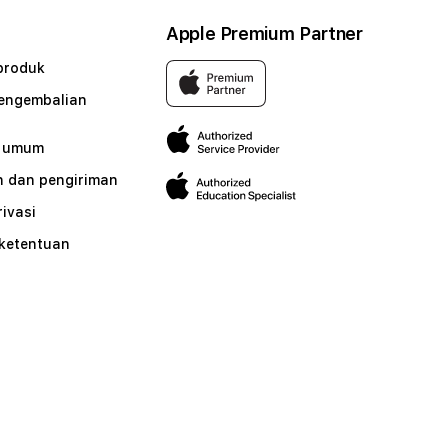
Apple Premium Partner
produk
pengembalian
n umum
 dan pengiriman
rivasi
 ketentuan
n