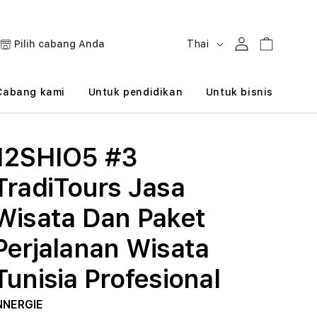
B
Masuk
Keranjang
Pilih cabang Anda
Thai
a
h
Cabang kami
Untuk pendidikan
Untuk bisnis
a
s
12SHIO5 #3
a
TradiTours Jasa
Wisata Dan Paket
Perjalanan Wisata
Tunisia Profesional
NNERGIE