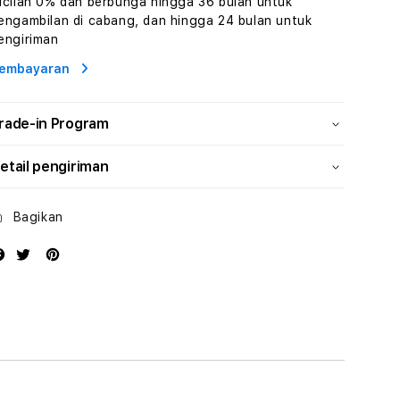
icilan 0% dan berbunga hingga 36 bulan untuk
Wisata
Wisata
engambilan di cabang, dan hingga 24 bulan untuk
Tunisia
Tunisia
engiriman
Profesional
Profesional
embayaran
rade-in Program
etail pengiriman
Bagikan