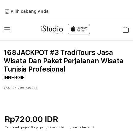
Lewati
ke
Pilih cabang Anda
konten
Keranja
168JACKPOT #3 TradiTours Jasa
Wisata Dan Paket Perjalanan Wisata
Tunisia Profesional
INNERGIE
SKU:
4710901730444
Rp720.00 IDR
Termasuk pajak
Biaya pengiriman
dihitung saat checkout