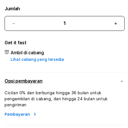
Jumlah
Kurangi
Tam
jumlah
juml
untuk
untu
Get it fast
168JACKPOT
168
#3
#3
Ambil di cabang
TradiTours
Tradi
Lihat cabang yang tersedia
Jasa
Jasa
Wisata
Wisa
Dan
Dan
Paket
Pake
Opsi pembayaran
Perjalanan
Perja
Wisata
Wisa
Cicilan 0% dan berbunga hingga 36 bulan untuk
Tunisia
Tunis
pengambilan di cabang, dan hingga 24 bulan untuk
Profesional
Profe
pengiriman
Pembayaran