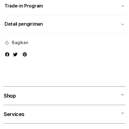
Trade-in Program
Detail pengiriman
Bagikan
Shop
Mac
Services
iPad