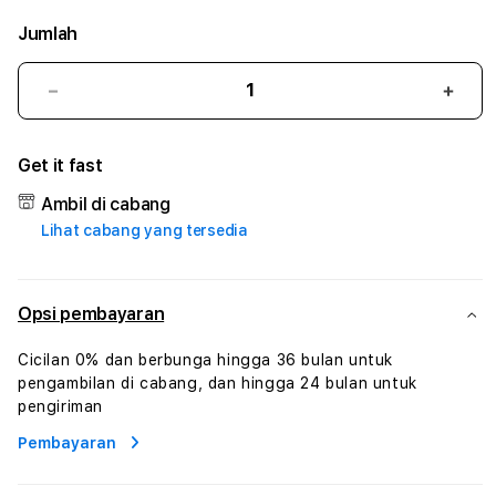
Jumlah
Kurangi
Tam
jumlah
juml
untuk
untu
Get it fast
168JACPOT
168
#3
#3
Ambil di cabang
TradiTours
Tradi
Lihat cabang yang tersedia
Jasa
Jasa
Wisata
Wisa
Dan
Dan
Paket
Pake
Opsi pembayaran
Perjalanan
Perja
Wisata
Wisa
Cicilan 0% dan berbunga hingga 36 bulan untuk
Tunisia
Tunis
pengambilan di cabang, dan hingga 24 bulan untuk
Profesional
Profe
pengiriman
Pembayaran