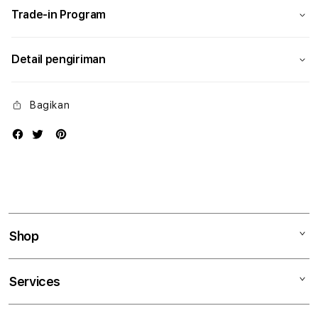
Trade-in Program
Detail pengiriman
Bagikan
Shop
Mac
Services
iPad