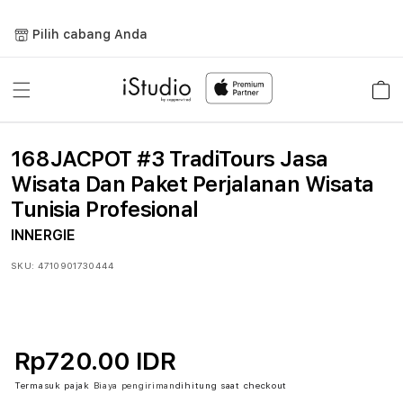
Lewati
ke
Pilih cabang Anda
konten
Keranja
168JACPOT #3 TradiTours Jasa
Wisata Dan Paket Perjalanan Wisata
Tunisia Profesional
INNERGIE
SKU:
4710901730444
Rp720.00 IDR
Termasuk pajak
Biaya pengiriman
dihitung saat checkout