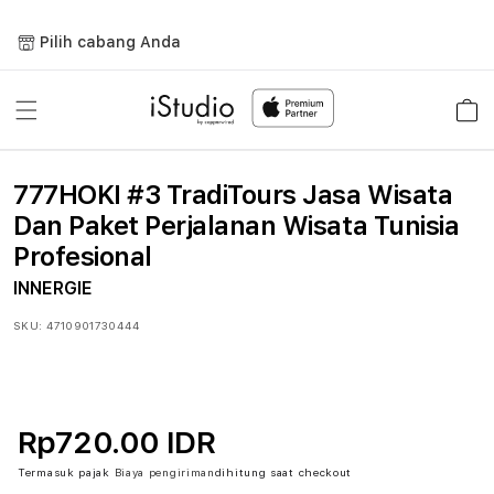
Lewati
ke
Pilih cabang Anda
konten
Keranja
777HOKI #3 TradiTours Jasa Wisata
Dan Paket Perjalanan Wisata Tunisia
Profesional
INNERGIE
SKU:
4710901730444
Rp720.00 IDR
Termasuk pajak
Biaya pengiriman
dihitung saat checkout