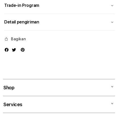
Trade-in Program
Detail pengiriman
Bagikan
Shop
Mac
Services
iPad