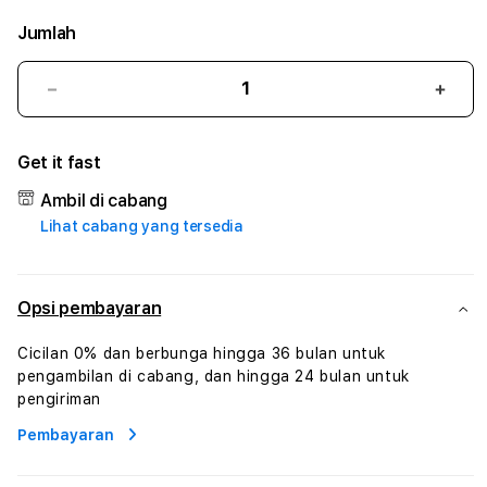
Jumlah
Kurangi
Tam
jumlah
juml
untuk
untu
Get it fast
777HOKI
777H
#3
#3
Ambil di cabang
TradiTours
Tradi
Lihat cabang yang tersedia
Jasa
Jasa
Wisata
Wisa
Dan
Dan
Paket
Pake
Opsi pembayaran
Perjalanan
Perja
Wisata
Wisa
Cicilan 0% dan berbunga hingga 36 bulan untuk
Tunisia
Tunis
pengambilan di cabang, dan hingga 24 bulan untuk
Profesional
Profe
pengiriman
Pembayaran