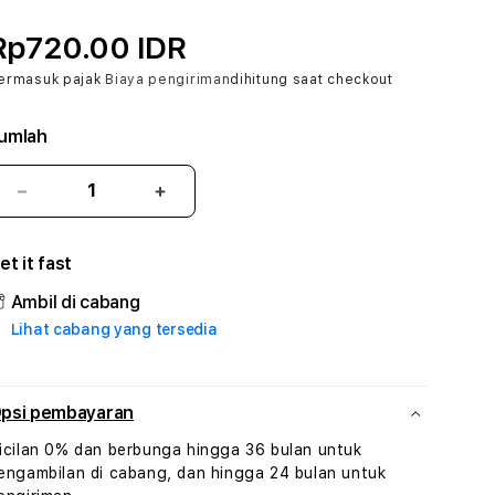
Rp720.00 IDR
ermasuk pajak
Biaya pengiriman
dihitung saat checkout
umlah
Kurangi
Tambah
jumlah
jumlah
untuk
untuk
et it fast
BIGHOKI
BIGHOKI
#3
#3
Ambil di cabang
TradiTours
TradiTours
Lihat cabang yang tersedia
Jasa
Jasa
Wisata
Wisata
Dan
Dan
Paket
Paket
psi pembayaran
Perjalanan
Perjalanan
icilan 0% dan berbunga hingga 36 bulan untuk
Wisata
Wisata
engambilan di cabang, dan hingga 24 bulan untuk
Tunisia
Tunisia