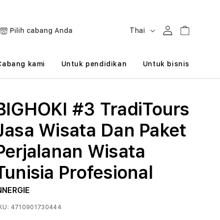
B
Masuk
Keranjang
Pilih cabang Anda
Thai
a
h
Cabang kami
Untuk pendidikan
Untuk bisnis
a
s
BIGHOKI #3 TradiTours
a
Jasa Wisata Dan Paket
Perjalanan Wisata
Tunisia Profesional
NNERGIE
KU:
4710901730444