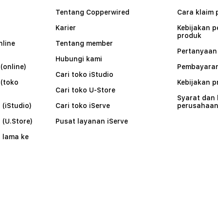
Tentang Copperwired
Cara klaim 
Karier
Kebijakan 
produk
nline
Tentang member
Pertanyaa
Hubungi kami
(online)
Pembayaran
Cari toko iStudio
 (toko
Kebijakan p
Cari toko U-Store
Syarat dan
 (iStudio)
Cari toko iServe
perusahaa
 (U.Store)
Pusat layanan iServe
 lama ke