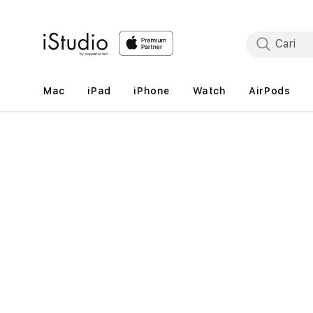
Lewati
ke
konten
Mac
iPad
iPhone
Watch
AirPods
Lewati
ke
informasi
produk