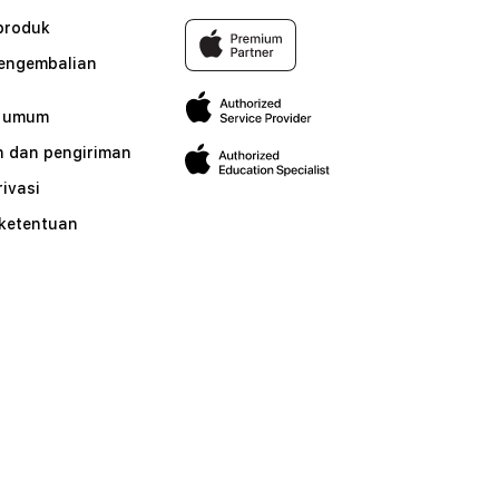
produk
pengembalian
n umum
 dan pengiriman
rivasi
 ketentuan
n