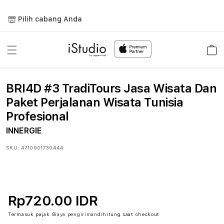
Lewati
ke
Pilih cabang Anda
konten
Keranja
BRI4D #3 TradiTours Jasa Wisata Dan
Paket Perjalanan Wisata Tunisia
Profesional
INNERGIE
SKU:
4710901730444
Rp720.00 IDR
Termasuk pajak
Biaya pengiriman
dihitung saat checkout