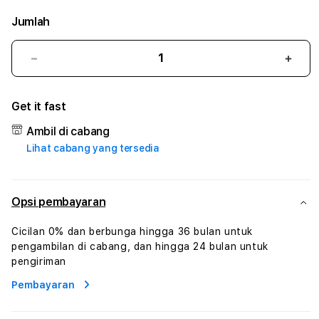
Jumlah
Kurangi
Tam
jumlah
juml
untuk
untu
Get it fast
BRI4D
BRI4
#3
#3
Ambil di cabang
TradiTours
Tradi
Lihat cabang yang tersedia
Jasa
Jasa
Wisata
Wisa
Dan
Dan
Paket
Pake
Opsi pembayaran
Perjalanan
Perja
Wisata
Wisa
Cicilan 0% dan berbunga hingga 36 bulan untuk
Tunisia
Tunis
pengambilan di cabang, dan hingga 24 bulan untuk
Profesional
Profe
pengiriman
Pembayaran