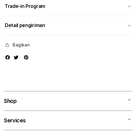
Trade-in Program
Detail pengiriman
Bagikan
Shop
Mac
Services
iPad