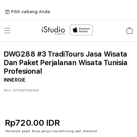
Lewati
ke
Pilih cabang Anda
konten
Keranja
DWG288 #3 TradiTours Jasa Wisata
Dan Paket Perjalanan Wisata Tunisia
Profesional
INNERGIE
SKU:
4710901730444
Rp720.00 IDR
Termasuk pajak
Biaya pengiriman
dihitung saat checkout