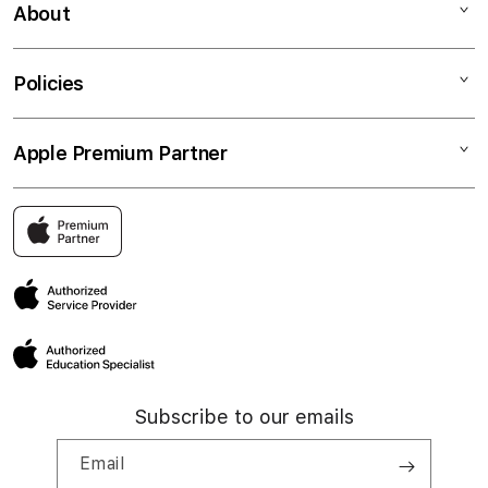
iPhone
Kegiatan workshop
About
Watch
Demo penggunaan
Music
Kursus pelatihan online privat
Tentang Copperwired
Policies
TV dan Rumah
Promo kartu kredit (online)
Karier
Aksesori
Promo kartu kredit (toko offline)
Tentang member
Cara klaim produk
Apple Premium Partner
Cicilan tanpa kartu (iStudio)
Hubungi kami
Kebijakan pengembalian produk
Cicilan tanpa kartu (U.Store)
Cari toko iStudio
Pertanyaan umum
Upgrade perangkat lama ke perangkat baru
Cari toko U-Store
Pembayaran dan pengiriman
Berita dan promosi
Cari toko iServe
Kebijakan privasi
Artikel
Pusat layanan iServe
Syarat dan ketentuan perusahaan
Subscribe to our emails
Email