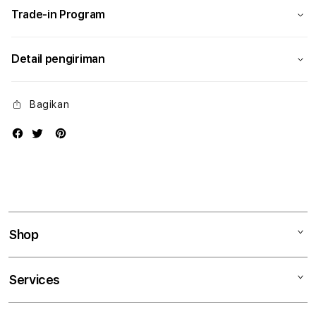
Trade-in Program
Detail pengiriman
Bagikan
Shop
Mac
Services
iPad