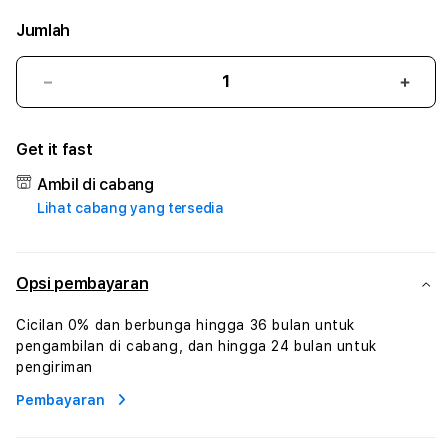
Jumlah
Kurangi
Tam
jumlah
juml
untuk
untu
Get it fast
GOLDENSENSA
GOL
#3
#3
Ambil di cabang
TradiTours
Tradi
Lihat cabang yang tersedia
Jasa
Jasa
Wisata
Wisa
Dan
Dan
Paket
Pake
Opsi pembayaran
Perjalanan
Perja
Wisata
Wisa
Cicilan 0% dan berbunga hingga 36 bulan untuk
Tunisia
Tunis
pengambilan di cabang, dan hingga 24 bulan untuk
Profesional
Profe
pengiriman
Pembayaran