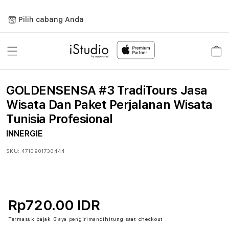
Lewati
ke
Pilih cabang Anda
konten
Keranja
GOLDENSENSA #3 TradiTours Jasa
Wisata Dan Paket Perjalanan Wisata
Tunisia Profesional
INNERGIE
SKU:
4710901730444
Rp720.00 IDR
Termasuk pajak
Biaya pengiriman
dihitung saat checkout