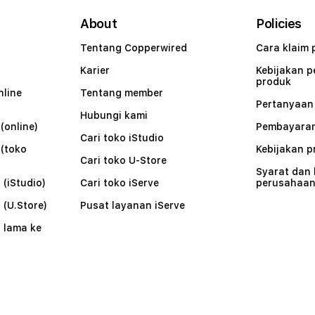
About
Policies
Tentang Copperwired
Cara klaim 
Karier
Kebijakan 
produk
nline
Tentang member
Pertanyaa
Hubungi kami
(online)
Pembayaran
Cari toko iStudio
 (toko
Kebijakan p
Cari toko U-Store
Syarat dan
 (iStudio)
Cari toko iServe
perusahaa
 (U.Store)
Pusat layanan iServe
 lama ke