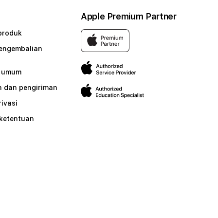
Apple Premium Partner
produk
pengembalian
n umum
 dan pengiriman
rivasi
 ketentuan
n