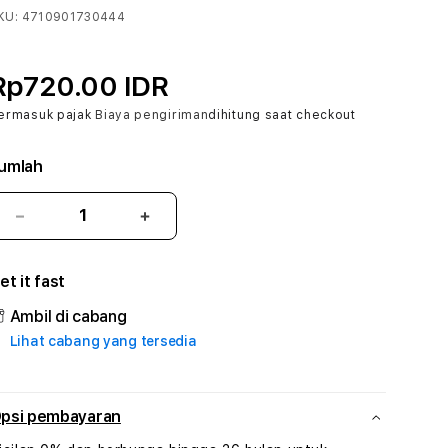
KU:
4710901730444
Rp720.00 IDR
ermasuk pajak
Biaya pengiriman
dihitung saat checkout
umlah
Kurangi
Tambah
jumlah
jumlah
untuk
untuk
et it fast
JABRIX4D
JABRIX4D
#3
#3
Ambil di cabang
TradiTours
TradiTours
Lihat cabang yang tersedia
Jasa
Jasa
Wisata
Wisata
Dan
Dan
Paket
Paket
psi pembayaran
Perjalanan
Perjalanan