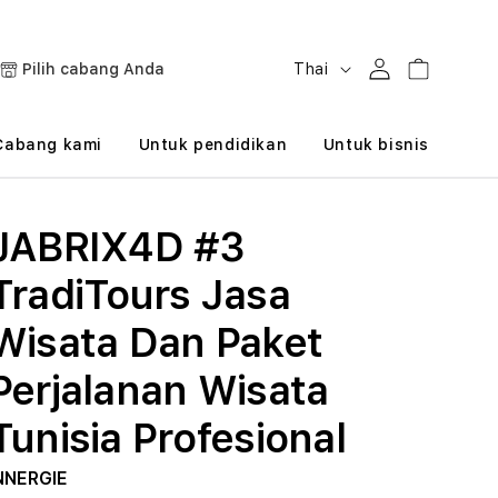
B
Masuk
Keranjang
Pilih cabang Anda
Thai
a
h
Cabang kami
Untuk pendidikan
Untuk bisnis
a
s
JABRIX4D #3
a
TradiTours Jasa
Wisata Dan Paket
Perjalanan Wisata
Tunisia Profesional
NNERGIE