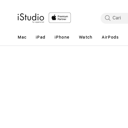
Lewati
ke
konten
Mac
iPad
iPhone
Watch
AirPods
Lewati
ke
informasi
produk