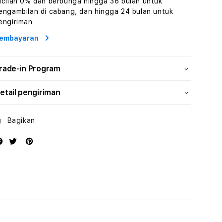
icilan 0% dan berbunga hingga 36 bulan untuk
Wisata
Wisata
engambilan di cabang, dan hingga 24 bulan untuk
Tunisia
Tunisia
engiriman
Profesional
Profesional
embayaran
rade-in Program
etail pengiriman
Bagikan