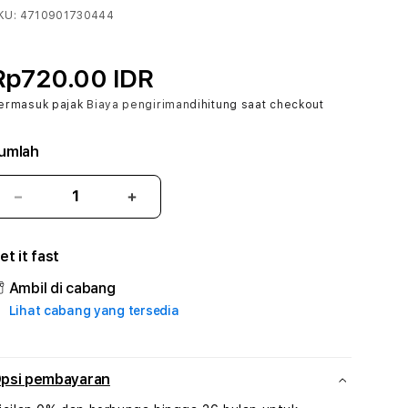
KU:
4710901730444
Rp720.00 IDR
ermasuk pajak
Biaya pengiriman
dihitung saat checkout
umlah
Kurangi
Tambah
jumlah
jumlah
untuk
untuk
et it fast
JEBOLTOGEL
JEBOLTOGEL
#3
#3
Ambil di cabang
TradiTours
TradiTours
Lihat cabang yang tersedia
Jasa
Jasa
Wisata
Wisata
Dan
Dan
Paket
Paket
psi pembayaran
Perjalanan
Perjalanan