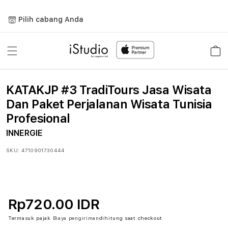
Lewati
ke
Pilih cabang Anda
konten
Keranja
KATAKJP #3 TradiTours Jasa Wisata
Dan Paket Perjalanan Wisata Tunisia
Profesional
INNERGIE
SKU:
4710901730444
Rp720.00 IDR
Termasuk pajak
Biaya pengiriman
dihitung saat checkout