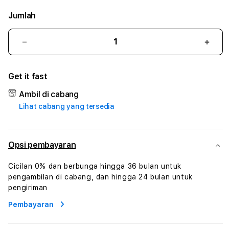
Jumlah
Kurangi
Tam
jumlah
juml
untuk
untu
Get it fast
KATAKJP
KAT
#3
#3
Ambil di cabang
TradiTours
Tradi
Lihat cabang yang tersedia
Jasa
Jasa
Wisata
Wisa
Dan
Dan
Paket
Pake
Opsi pembayaran
Perjalanan
Perja
Wisata
Wisa
Cicilan 0% dan berbunga hingga 36 bulan untuk
Tunisia
Tunis
pengambilan di cabang, dan hingga 24 bulan untuk
Profesional
Profe
pengiriman
Pembayaran