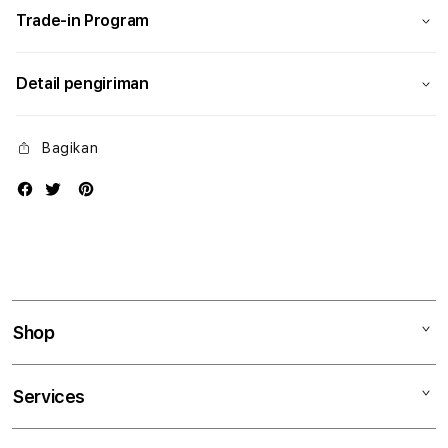
Trade-in Program
Detail pengiriman
Bagikan
Shop
Mac
Services
iPad