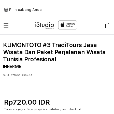
Lewati
ke
Pilih cabang Anda
konten
Keranja
KUMONTOTO #3 TradiTours Jasa
Wisata Dan Paket Perjalanan Wisata
Tunisia Profesional
INNERGIE
SKU:
4710901730444
Rp720.00 IDR
Termasuk pajak
Biaya pengiriman
dihitung saat checkout