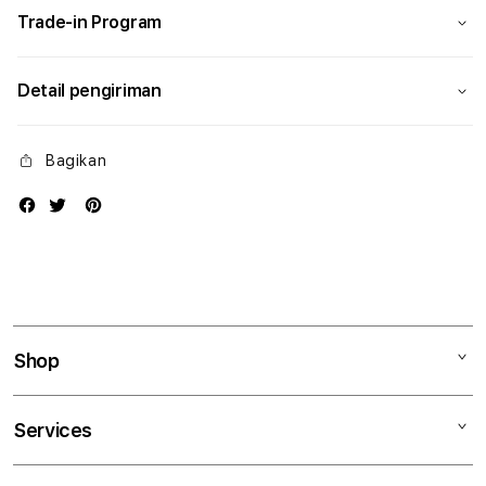
Trade-in Program
Detail pengiriman
Bagikan
Shop
Mac
Services
iPad