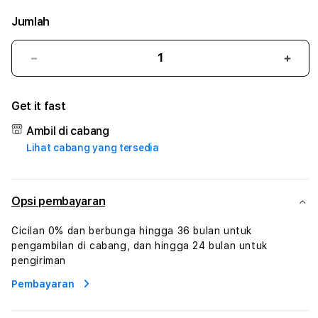
Jumlah
Kurangi
Tam
jumlah
juml
untuk
untu
Get it fast
KUMONTOTO
KUM
#3
#3
Ambil di cabang
TradiTours
Tradi
Lihat cabang yang tersedia
Jasa
Jasa
Wisata
Wisa
Dan
Dan
Paket
Pake
Opsi pembayaran
Perjalanan
Perja
Wisata
Wisa
Cicilan 0% dan berbunga hingga 36 bulan untuk
Tunisia
Tunis
pengambilan di cabang, dan hingga 24 bulan untuk
Profesional
Profe
pengiriman
Pembayaran