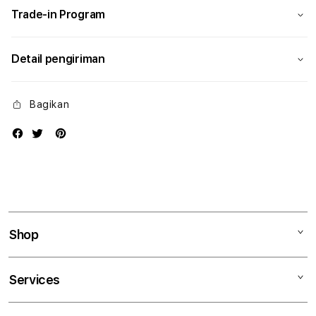
Trade-in Program
Detail pengiriman
Bagikan
Shop
Mac
Services
iPad