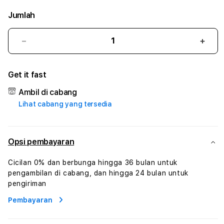
Jumlah
Kurangi
Tam
jumlah
juml
untuk
untu
Get it fast
PAKTOTO
PAK
#3
#3
Ambil di cabang
TradiTours
Tradi
Lihat cabang yang tersedia
Jasa
Jasa
Wisata
Wisa
Dan
Dan
Paket
Pake
Opsi pembayaran
Perjalanan
Perja
Wisata
Wisa
Cicilan 0% dan berbunga hingga 36 bulan untuk
Tunisia
Tunis
pengambilan di cabang, dan hingga 24 bulan untuk
Profesional
Profe
pengiriman
Pembayaran