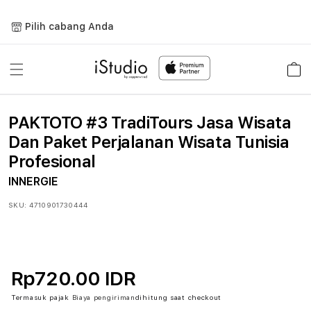
Lewati
ke
Pilih cabang Anda
konten
Keranja
PAKTOTO #3 TradiTours Jasa Wisata
Dan Paket Perjalanan Wisata Tunisia
Profesional
INNERGIE
SKU:
4710901730444
Rp720.00 IDR
Termasuk pajak
Biaya pengiriman
dihitung saat checkout