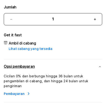
Jumlah
Kurangi
Tam
jumlah
juml
untuk
untu
Get it fast
RP888
RP8
#3
#3
Ambil di cabang
TradiTours
Tradi
Lihat cabang yang tersedia
Jasa
Jasa
Wisata
Wisa
Dan
Dan
Paket
Pake
Opsi pembayaran
Perjalanan
Perja
Wisata
Wisa
Cicilan 0% dan berbunga hingga 36 bulan untuk
Tunisia
Tunis
pengambilan di cabang, dan hingga 24 bulan untuk
Profesional
Profe
pengiriman
Pembayaran