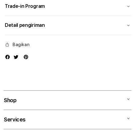
Trade-in Program
Detail pengiriman
Bagikan
Shop
Mac
Services
iPad