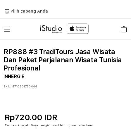
Lewati
ke
Pilih cabang Anda
konten
Keranja
RP888 #3 TradiTours Jasa Wisata
Dan Paket Perjalanan Wisata Tunisia
Profesional
INNERGIE
SKU:
4710901730444
Rp720.00 IDR
Termasuk pajak
Biaya pengiriman
dihitung saat checkout