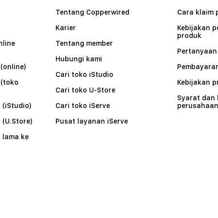
Tentang Copperwired
Cara klaim 
Karier
Kebijakan 
produk
nline
Tentang member
Pertanyaa
Hubungi kami
(online)
Pembayaran
Cari toko iStudio
 (toko
Kebijakan p
Cari toko U-Store
Syarat dan
 (iStudio)
Cari toko iServe
perusahaa
 (U.Store)
Pusat layanan iServe
 lama ke