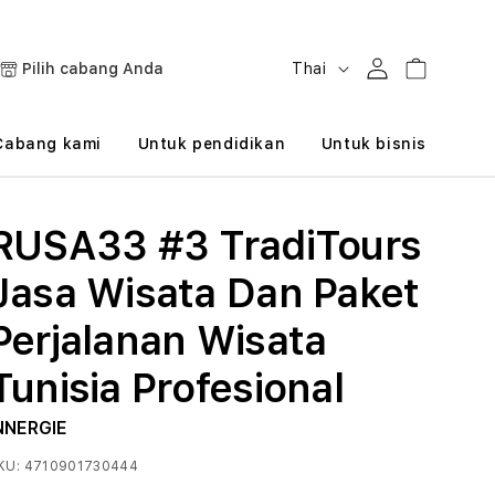
B
Masuk
Keranjang
Pilih cabang Anda
Thai
a
h
Cabang kami
Untuk pendidikan
Untuk bisnis
a
s
RUSA33 #3 TradiTours
a
Jasa Wisata Dan Paket
Perjalanan Wisata
Tunisia Profesional
NNERGIE
KU:
4710901730444