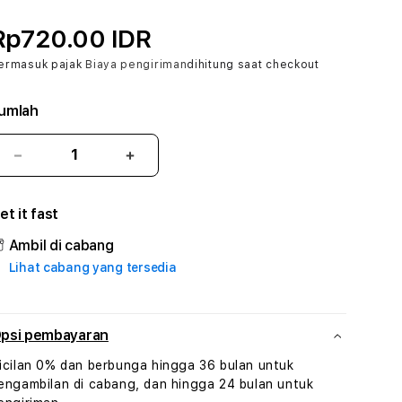
Rp720.00 IDR
ermasuk pajak
Biaya pengiriman
dihitung saat checkout
umlah
Kurangi
Tambah
jumlah
jumlah
untuk
untuk
et it fast
RUSA33
RUSA33
#3
#3
Ambil di cabang
TradiTours
TradiTours
Lihat cabang yang tersedia
Jasa
Jasa
Wisata
Wisata
Dan
Dan
Paket
Paket
psi pembayaran
Perjalanan
Perjalanan
icilan 0% dan berbunga hingga 36 bulan untuk
Wisata
Wisata
engambilan di cabang, dan hingga 24 bulan untuk
Tunisia
Tunisia