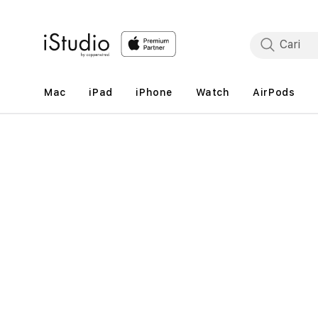
Lewati
ke
konten
Mac
iPad
iPhone
Watch
AirPods
Lewati
ke
informasi
produk