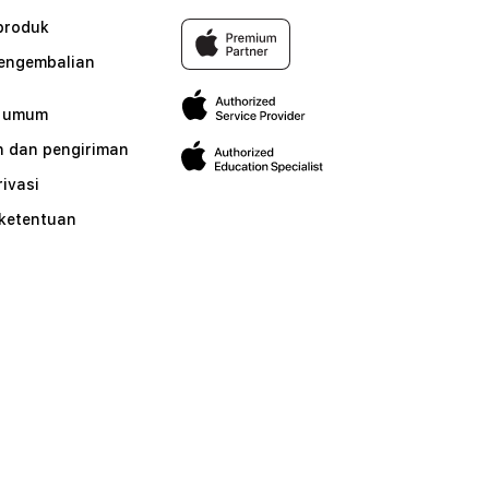
produk
pengembalian
n umum
 dan pengiriman
rivasi
 ketentuan
n