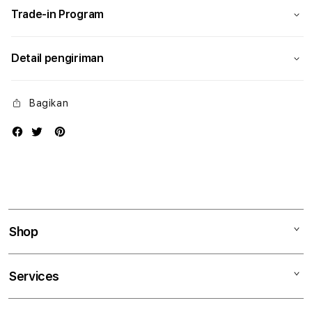
Trade-in Program
Detail pengiriman
Bagikan
Shop
Mac
Services
iPad