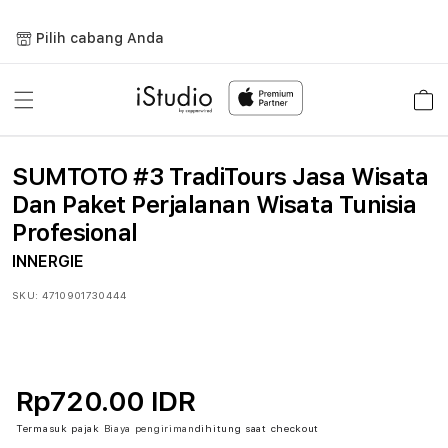
Lewati
ke
Pilih cabang Anda
konten
Keranja
SUMTOTO #3 TradiTours Jasa Wisata
Dan Paket Perjalanan Wisata Tunisia
Profesional
INNERGIE
SKU:
4710901730444
Rp720.00 IDR
Termasuk pajak
Biaya pengiriman
dihitung saat checkout