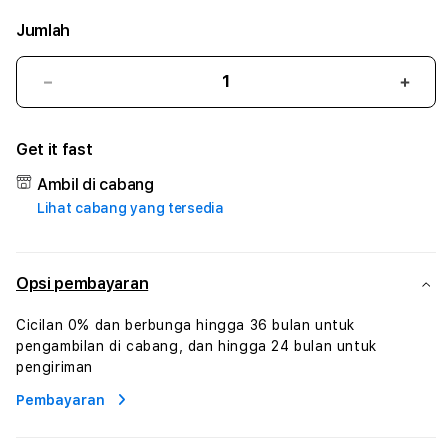
Jumlah
Kurangi
Tam
jumlah
juml
untuk
untu
Get it fast
SUMTOTO
SUM
#3
#3
Ambil di cabang
TradiTours
Tradi
Lihat cabang yang tersedia
Jasa
Jasa
Wisata
Wisa
Dan
Dan
Paket
Pake
Opsi pembayaran
Perjalanan
Perja
Wisata
Wisa
Cicilan 0% dan berbunga hingga 36 bulan untuk
Tunisia
Tunis
pengambilan di cabang, dan hingga 24 bulan untuk
Profesional
Profe
pengiriman
Pembayaran