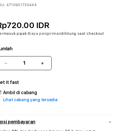
KU:
4710901730444
Rp720.00 IDR
ermasuk pajak
Biaya pengiriman
dihitung saat checkout
umlah
Kurangi
Tambah
jumlah
jumlah
untuk
untuk
et it fast
WONGTOTO
WONGTOTO
#3
#3
Ambil di cabang
TradiTours
TradiTours
Lihat cabang yang tersedia
Jasa
Jasa
Wisata
Wisata
Dan
Dan
Paket
Paket
psi pembayaran
Perjalanan
Perjalanan