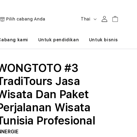
B
Masuk
Keranjang
Pilih cabang Anda
Thai
a
h
Cabang kami
Untuk pendidikan
Untuk bisnis
a
s
WONGTOTO #3
a
TradiTours Jasa
Wisata Dan Paket
Perjalanan Wisata
Tunisia Profesional
NNERGIE