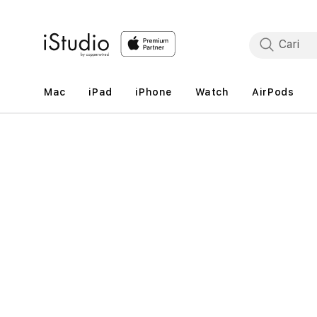
Lewati
ke
konten
Mac
iPad
iPhone
Watch
AirPods
Lewati
ke
informasi
produk