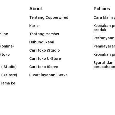
About
Policies
Tentang Copperwired
Cara klaim 
Karier
Kebijakan 
produk
nline
Tentang member
Pertanyaa
Hubungi kami
(online)
Pembayaran
Cari toko iStudio
 (toko
Kebijakan p
Cari toko U-Store
Syarat dan
 (iStudio)
Cari toko iServe
perusahaa
 (U.Store)
Pusat layanan iServe
 lama ke