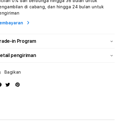
icilan 0% dan berbunga hingga 36 bulan untuk
Wisata
Wisata
engambilan di cabang, dan hingga 24 bulan untuk
Tunisia
Tunisia
engiriman
Profesional
Profesional
embayaran
rade-in Program
etail pengiriman
Bagikan