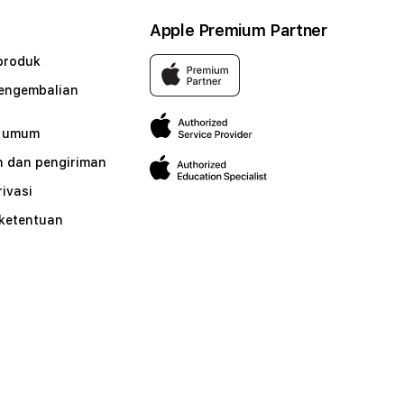
Apple Premium Partner
produk
pengembalian
n umum
 dan pengiriman
rivasi
 ketentuan
n