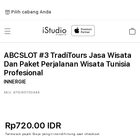
Lewati
ke
Pilih cabang Anda
konten
Keranja
ABCSLOT #3 TradiTours Jasa Wisata
Dan Paket Perjalanan Wisata Tunisia
Profesional
INNERGIE
SKU:
4710901730444
Rp720.00 IDR
Termasuk pajak
Biaya pengiriman
dihitung saat checkout