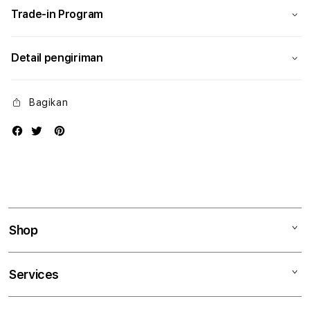
Trade-in Program
Detail pengiriman
Bagikan
Shop
Mac
Services
iPad