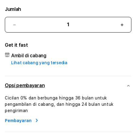
Jumlah
Kurangi
Tam
jumlah
juml
untuk
untu
Get it fast
ABCSLOT
ABC
#3
#3
Ambil di cabang
TradiTours
Tradi
Lihat cabang yang tersedia
Jasa
Jasa
Wisata
Wisa
Dan
Dan
Paket
Pake
Opsi pembayaran
Perjalanan
Perja
Wisata
Wisa
Cicilan 0% dan berbunga hingga 36 bulan untuk
Tunisia
Tunis
pengambilan di cabang, dan hingga 24 bulan untuk
Profesional
Profe
pengiriman
Pembayaran