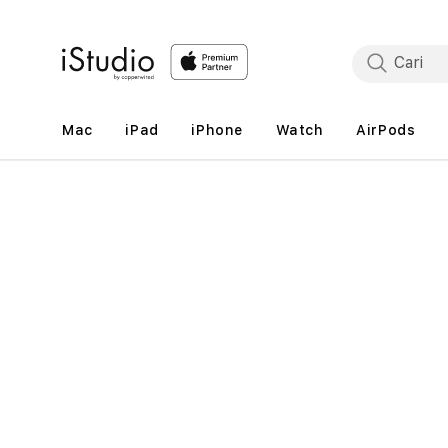
Lewati
ke
konten
Mac
iPad
iPhone
Watch
AirPods
Lewati
ke
informasi
produk