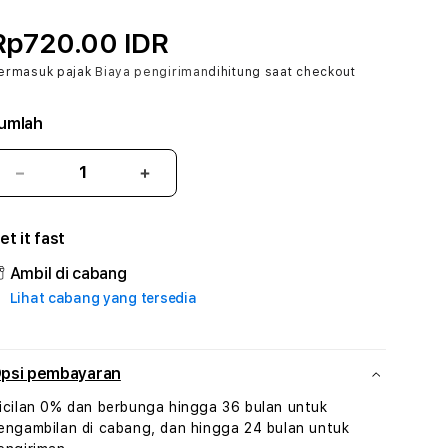
Rp720.00 IDR
ermasuk pajak
Biaya pengiriman
dihitung saat checkout
umlah
Kurangi
Tambah
jumlah
jumlah
untuk
untuk
et it fast
ABO138
ABO138
#3
#3
Ambil di cabang
TradiTours
TradiTours
Lihat cabang yang tersedia
Jasa
Jasa
Wisata
Wisata
Dan
Dan
Paket
Paket
psi pembayaran
Perjalanan
Perjalanan
icilan 0% dan berbunga hingga 36 bulan untuk
Wisata
Wisata
engambilan di cabang, dan hingga 24 bulan untuk
Tunisia
Tunisia