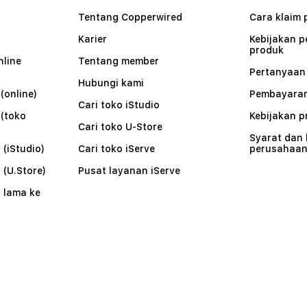
Tentang Copperwired
Cara klaim 
Karier
Kebijakan 
produk
nline
Tentang member
Pertanyaa
Hubungi kami
(online)
Pembayaran
Cari toko iStudio
 (toko
Kebijakan p
Cari toko U-Store
Syarat dan
 (iStudio)
Cari toko iServe
perusahaa
 (U.Store)
Pusat layanan iServe
 lama ke