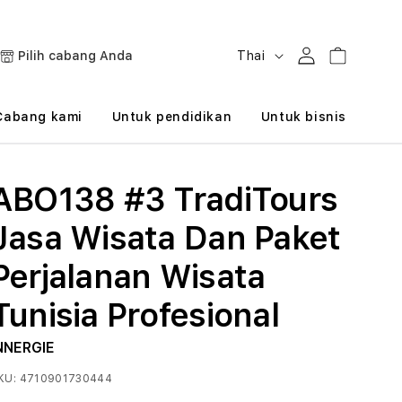
B
Masuk
Keranjang
Pilih cabang Anda
Thai
a
h
Cabang kami
Untuk pendidikan
Untuk bisnis
a
s
ABO138 #3 TradiTours
a
Jasa Wisata Dan Paket
Perjalanan Wisata
Tunisia Profesional
NNERGIE
KU:
4710901730444