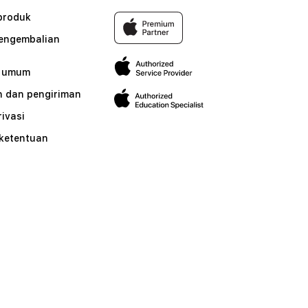
produk
pengembalian
n umum
 dan pengiriman
rivasi
 ketentuan
n