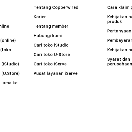
Tentang Copperwired
Cara klaim 
Karier
Kebijakan 
produk
nline
Tentang member
Pertanyaa
Hubungi kami
(online)
Pembayaran
Cari toko iStudio
 (toko
Kebijakan p
Cari toko U-Store
Syarat dan
 (iStudio)
Cari toko iServe
perusahaa
 (U.Store)
Pusat layanan iServe
 lama ke