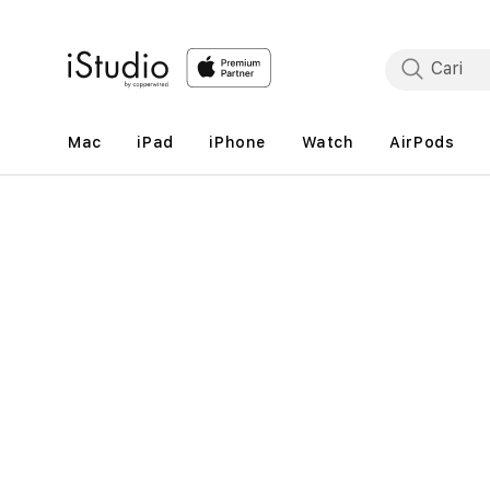
Lewati
ke
konten
Mac
iPad
iPhone
Watch
AirPods
Lewati
ke
informasi
produk