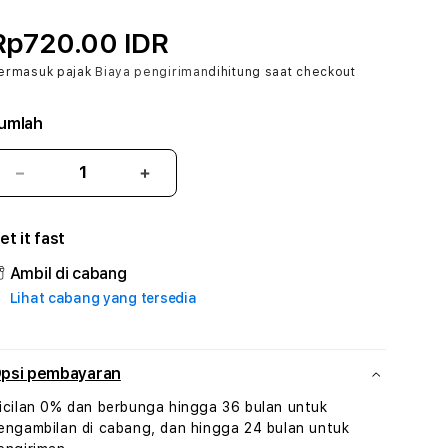
Rp720.00 IDR
ermasuk pajak
Biaya pengiriman
dihitung saat checkout
umlah
Kurangi
Tambah
jumlah
jumlah
untuk
untuk
et it fast
ABO777
ABO777
#3
#3
Ambil di cabang
TradiTours
TradiTours
Lihat cabang yang tersedia
Jasa
Jasa
Wisata
Wisata
Dan
Dan
Paket
Paket
psi pembayaran
Perjalanan
Perjalanan
icilan 0% dan berbunga hingga 36 bulan untuk
Wisata
Wisata
engambilan di cabang, dan hingga 24 bulan untuk
Tunisia
Tunisia