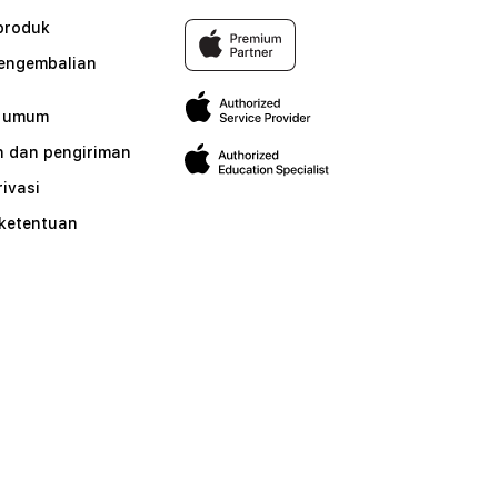
produk
pengembalian
n umum
 dan pengiriman
rivasi
 ketentuan
n