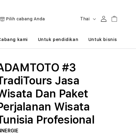
B
Masuk
Keranjang
Pilih cabang Anda
Thai
a
h
Cabang kami
Untuk pendidikan
Untuk bisnis
a
s
ADAMTOTO #3
a
TradiTours Jasa
Wisata Dan Paket
Perjalanan Wisata
Tunisia Profesional
NNERGIE