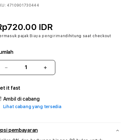
KU:
4710901730444
Rp720.00 IDR
ermasuk pajak
Biaya pengiriman
dihitung saat checkout
umlah
Kurangi
Tambah
jumlah
jumlah
untuk
untuk
et it fast
ADAMTOTO
ADAMTOTO
#3
#3
Ambil di cabang
TradiTours
TradiTours
Lihat cabang yang tersedia
Jasa
Jasa
Wisata
Wisata
Dan
Dan
Paket
Paket
psi pembayaran
Perjalanan
Perjalanan