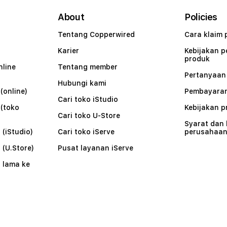
About
Policies
Tentang Copperwired
Cara klaim 
Karier
Kebijakan 
produk
nline
Tentang member
Pertanyaa
Hubungi kami
(online)
Pembayaran
Cari toko iStudio
 (toko
Kebijakan p
Cari toko U-Store
Syarat dan
 (iStudio)
Cari toko iServe
perusahaa
 (U.Store)
Pusat layanan iServe
 lama ke