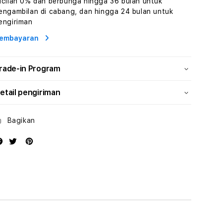
icilan 0% dan berbunga hingga 36 bulan untuk
Wisata
Wisata
engambilan di cabang, dan hingga 24 bulan untuk
Tunisia
Tunisia
engiriman
Profesional
Profesional
embayaran
rade-in Program
etail pengiriman
Bagikan