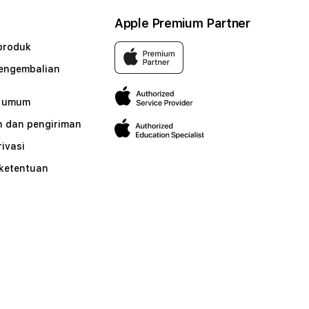
Apple Premium Partner
produk
pengembalian
n umum
 dan pengiriman
rivasi
 ketentuan
n