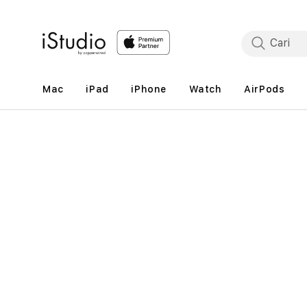
Lewati
ke
konten
Mac
iPad
iPhone
Watch
AirPods
Lewati
ke
informasi
produk