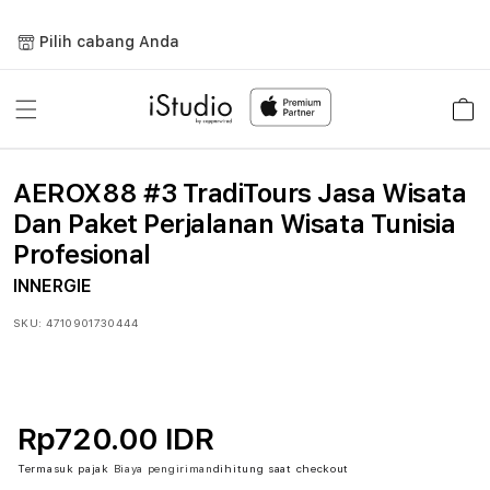
Lewati
ke
Pilih cabang Anda
konten
Keranja
AEROX88 #3 TradiTours Jasa Wisata
Dan Paket Perjalanan Wisata Tunisia
Profesional
INNERGIE
SKU:
4710901730444
Rp720.00 IDR
Termasuk pajak
Biaya pengiriman
dihitung saat checkout