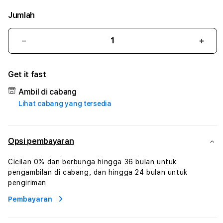
Jumlah
Kurangi
Tam
jumlah
juml
untuk
untu
Get it fast
AEROX88
AER
#3
#3
Ambil di cabang
TradiTours
Tradi
Lihat cabang yang tersedia
Jasa
Jasa
Wisata
Wisa
Dan
Dan
Paket
Pake
Opsi pembayaran
Perjalanan
Perja
Wisata
Wisa
Cicilan 0% dan berbunga hingga 36 bulan untuk
Tunisia
Tunis
pengambilan di cabang, dan hingga 24 bulan untuk
Profesional
Profe
pengiriman
Pembayaran