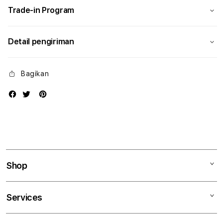
Trade-in Program
Detail pengiriman
Bagikan
Shop
Mac
Services
iPad