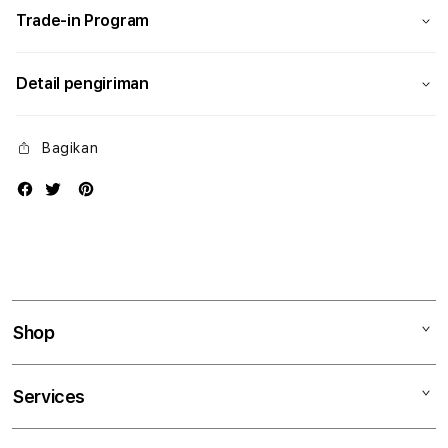
Trade-in Program
Detail pengiriman
Bagikan
Shop
Mac
Services
iPad