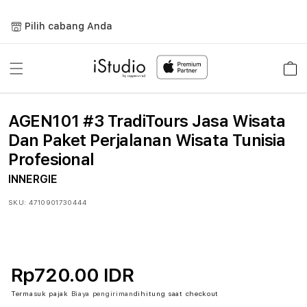
Lewati
ke
Pilih cabang Anda
konten
Keranja
AGEN101 #3 TradiTours Jasa Wisata
Dan Paket Perjalanan Wisata Tunisia
Profesional
INNERGIE
SKU:
4710901730444
Rp720.00 IDR
Termasuk pajak
Biaya pengiriman
dihitung saat checkout