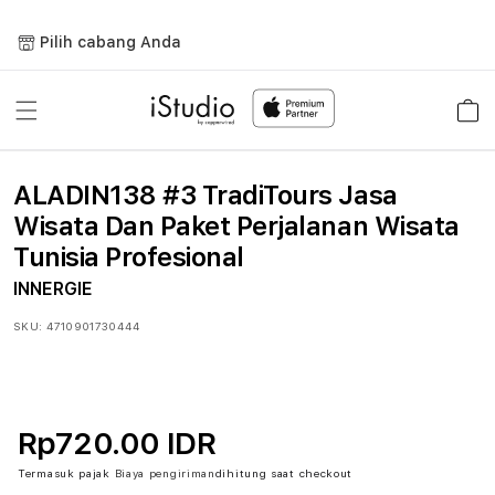
Lewati
ke
Pilih cabang Anda
konten
Keranja
ALADIN138 #3 TradiTours Jasa
Wisata Dan Paket Perjalanan Wisata
Tunisia Profesional
INNERGIE
SKU:
4710901730444
Rp720.00 IDR
Termasuk pajak
Biaya pengiriman
dihitung saat checkout