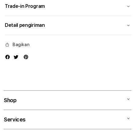
Trade-in Program
Detail pengiriman
Bagikan
Shop
Mac
Services
iPad