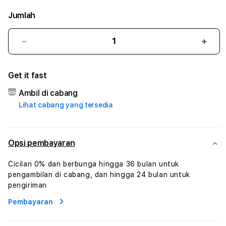
Jumlah
Kurangi
Tam
jumlah
juml
untuk
untu
Get it fast
ALADIN138
ALAD
#3
#3
Ambil di cabang
TradiTours
Tradi
Lihat cabang yang tersedia
Jasa
Jasa
Wisata
Wisa
Dan
Dan
Paket
Pake
Opsi pembayaran
Perjalanan
Perja
Wisata
Wisa
Cicilan 0% dan berbunga hingga 36 bulan untuk
Tunisia
Tunis
pengambilan di cabang, dan hingga 24 bulan untuk
Profesional
Profe
pengiriman
Pembayaran