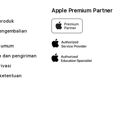
Apple Premium Partner
produk
pengembalian
n umum
 dan pengiriman
rivasi
 ketentuan
n