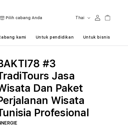
B
Masuk
Keranjang
Pilih cabang Anda
Thai
a
h
Cabang kami
Untuk pendidikan
Untuk bisnis
a
s
BAKTI78 #3
a
TradiTours Jasa
Wisata Dan Paket
Perjalanan Wisata
Tunisia Profesional
NNERGIE