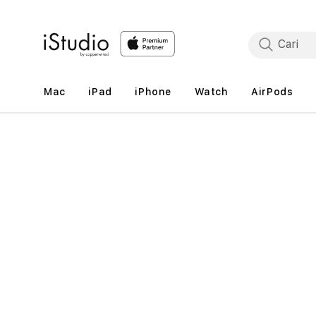
Lewati
ke
konten
Mac
iPad
iPhone
Watch
AirPods
Lewati
ke
informasi
produk