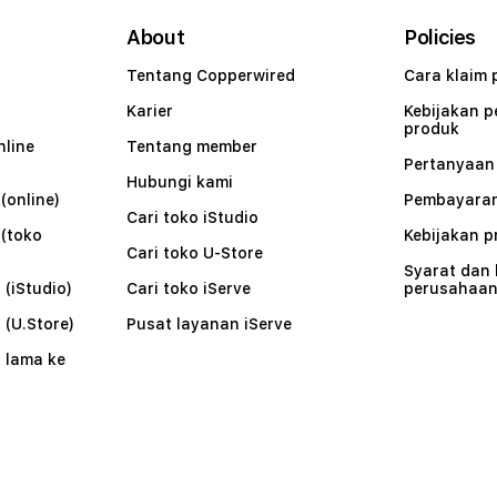
About
Policies
Tentang Copperwired
Cara klaim 
Karier
Kebijakan 
produk
nline
Tentang member
Pertanyaa
Hubungi kami
(online)
Pembayaran
Cari toko iStudio
 (toko
Kebijakan p
Cari toko U-Store
Syarat dan
 (iStudio)
Cari toko iServe
perusahaa
 (U.Store)
Pusat layanan iServe
 lama ke