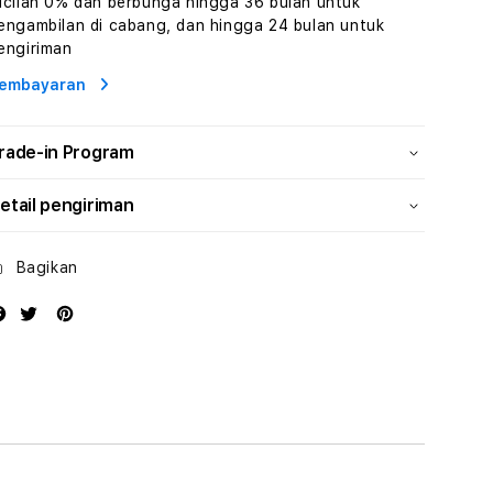
icilan 0% dan berbunga hingga 36 bulan untuk
Wisata
Wisata
engambilan di cabang, dan hingga 24 bulan untuk
Tunisia
Tunisia
engiriman
Profesional
Profesional
embayaran
rade-in Program
etail pengiriman
Bagikan