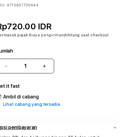
KU:
4710901730444
Rp720.00 IDR
ermasuk pajak
Biaya pengiriman
dihitung saat checkout
umlah
Kurangi
Tambah
jumlah
jumlah
untuk
untuk
et it fast
BAKTI78
BAKTI78
#3
#3
Ambil di cabang
TradiTours
TradiTours
Lihat cabang yang tersedia
Jasa
Jasa
Wisata
Wisata
Dan
Dan
Paket
Paket
psi pembayaran
Perjalanan
Perjalanan