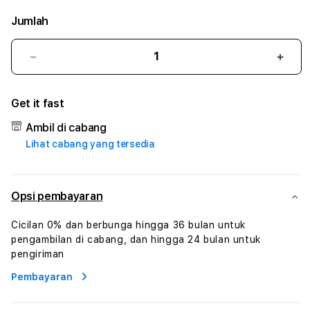
Jumlah
Kurangi
Tam
jumlah
juml
untuk
untu
Get it fast
BALAPTOTO
BAL
#3
#3
Ambil di cabang
TradiTours
Tradi
Lihat cabang yang tersedia
Jasa
Jasa
Wisata
Wisa
Dan
Dan
Paket
Pake
Opsi pembayaran
Perjalanan
Perja
Wisata
Wisa
Cicilan 0% dan berbunga hingga 36 bulan untuk
Tunisia
Tunis
pengambilan di cabang, dan hingga 24 bulan untuk
Profesional
Profe
pengiriman
Pembayaran