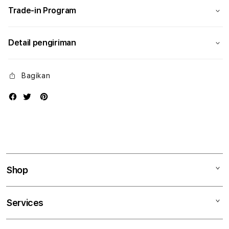
Trade-in Program
Detail pengiriman
Bagikan
Shop
Mac
Services
iPad