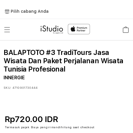
Lewati
ke
Pilih cabang Anda
konten
Keranja
BALAPTOTO #3 TradiTours Jasa
Wisata Dan Paket Perjalanan Wisata
Tunisia Profesional
INNERGIE
SKU:
4710901730444
Rp720.00 IDR
Termasuk pajak
Biaya pengiriman
dihitung saat checkout