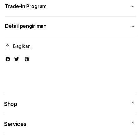
Trade-in Program
Detail pengiriman
Bagikan
Shop
Mac
Services
iPad