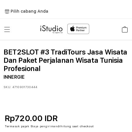
Lewati
ke
Pilih cabang Anda
konten
Keranja
BET2SLOT #3 TradiTours Jasa Wisata
Dan Paket Perjalanan Wisata Tunisia
Profesional
INNERGIE
SKU:
4710901730444
Rp720.00 IDR
Termasuk pajak
Biaya pengiriman
dihitung saat checkout