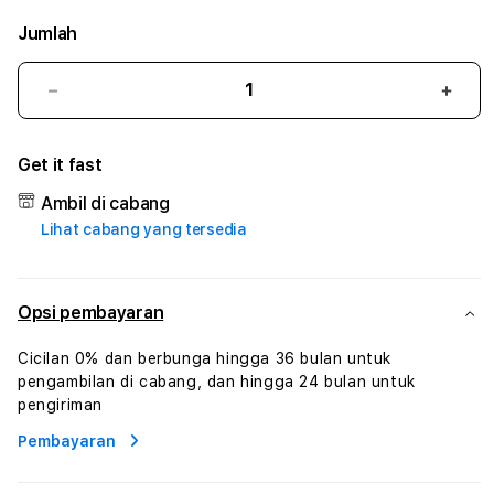
Jumlah
Kurangi
Tam
jumlah
juml
untuk
untu
Get it fast
BET2SLOT
BET
#3
#3
Ambil di cabang
TradiTours
Tradi
Lihat cabang yang tersedia
Jasa
Jasa
Wisata
Wisa
Dan
Dan
Paket
Pake
Opsi pembayaran
Perjalanan
Perja
Wisata
Wisa
Cicilan 0% dan berbunga hingga 36 bulan untuk
Tunisia
Tunis
pengambilan di cabang, dan hingga 24 bulan untuk
Profesional
Profe
pengiriman
Pembayaran