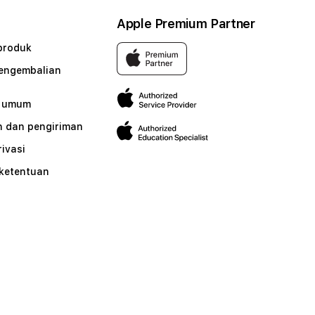
Apple Premium Partner
produk
pengembalian
n umum
 dan pengiriman
rivasi
 ketentuan
n