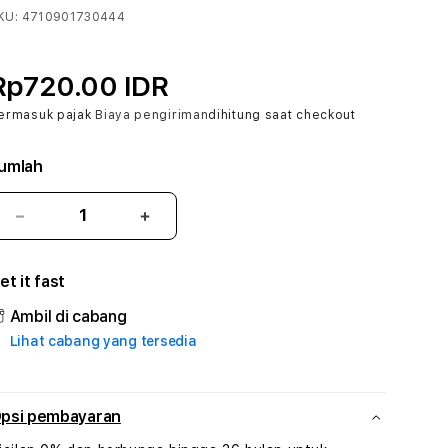
KU:
4710901730444
Rp720.00 IDR
ermasuk pajak
Biaya pengiriman
dihitung saat checkout
umlah
Kurangi
Tambah
jumlah
jumlah
untuk
untuk
et it fast
BOLAPELANGI
BOLAPELANGI
#3
#3
Ambil di cabang
TradiTours
TradiTours
Lihat cabang yang tersedia
Jasa
Jasa
Wisata
Wisata
Dan
Dan
Paket
Paket
psi pembayaran
Perjalanan
Perjalanan