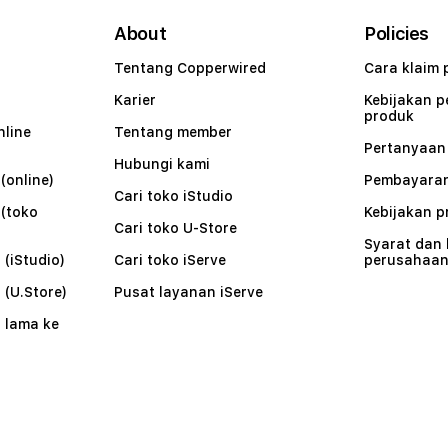
About
Policies
Tentang Copperwired
Cara klaim 
Karier
Kebijakan 
produk
nline
Tentang member
Pertanyaa
Hubungi kami
(online)
Pembayaran
Cari toko iStudio
 (toko
Kebijakan p
Cari toko U-Store
Syarat dan
 (iStudio)
Cari toko iServe
perusahaa
 (U.Store)
Pusat layanan iServe
 lama ke