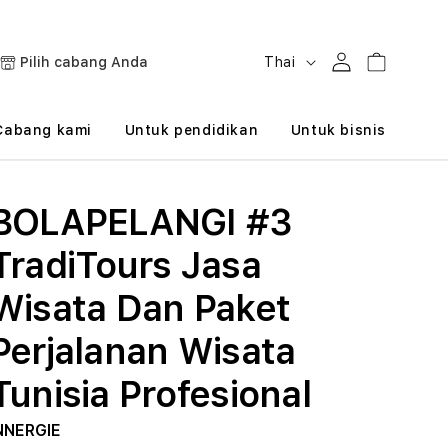
B
Masuk
Keranjang
Pilih cabang Anda
Thai
a
h
Cabang kami
Untuk pendidikan
Untuk bisnis
a
s
BOLAPELANGI #3
a
TradiTours Jasa
Wisata Dan Paket
Perjalanan Wisata
Tunisia Profesional
NNERGIE