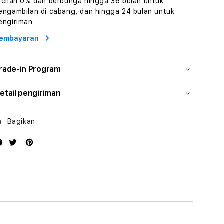
icilan 0% dan berbunga hingga 36 bulan untuk
Wisata
Wisata
engambilan di cabang, dan hingga 24 bulan untuk
Tunisia
Tunisia
engiriman
Profesional
Profesional
embayaran
rade-in Program
etail pengiriman
Bagikan