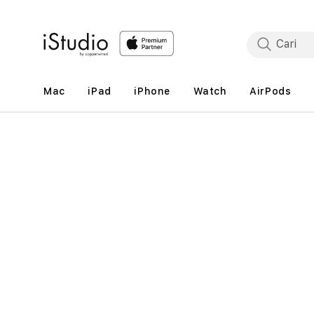
Lewati
ke
konten
Mac
iPad
iPhone
Watch
AirPods
Lewati
ke
informasi
produk