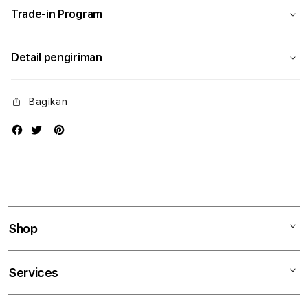
Trade-in Program
Detail pengiriman
Bagikan
Shop
Mac
Services
iPad