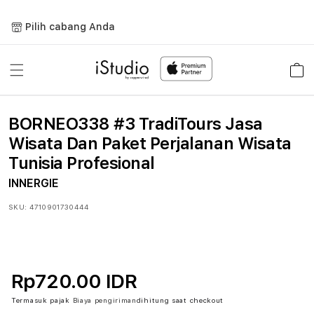
Lewati
ke
Pilih cabang Anda
konten
Keranja
BORNEO338 #3 TradiTours Jasa
Wisata Dan Paket Perjalanan Wisata
Tunisia Profesional
INNERGIE
SKU:
4710901730444
Rp720.00 IDR
Termasuk pajak
Biaya pengiriman
dihitung saat checkout