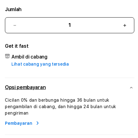
Jumlah
Kurangi
Tam
jumlah
juml
untuk
untu
Get it fast
BORNEO338
BOR
#3
#3
Ambil di cabang
TradiTours
Tradi
Lihat cabang yang tersedia
Jasa
Jasa
Wisata
Wisa
Dan
Dan
Paket
Pake
Opsi pembayaran
Perjalanan
Perja
Wisata
Wisa
Cicilan 0% dan berbunga hingga 36 bulan untuk
Tunisia
Tunis
pengambilan di cabang, dan hingga 24 bulan untuk
Profesional
Profe
pengiriman
Pembayaran