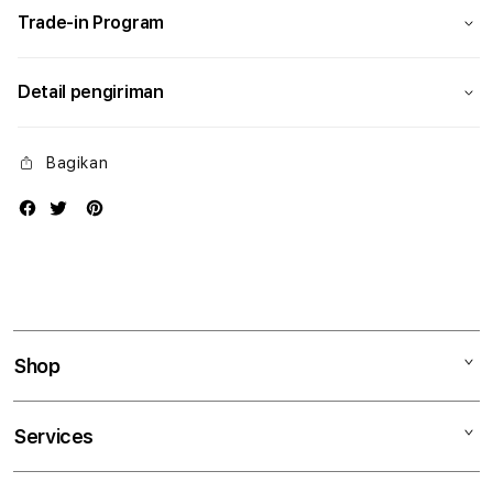
Trade-in Program
Detail pengiriman
Bagikan
Shop
Mac
Services
iPad