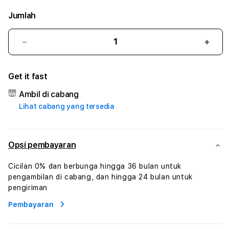
Jumlah
Kurangi
Tam
jumlah
juml
untuk
untu
Get it fast
BOS138
BOS
#3
#3
Ambil di cabang
TradiTours
Tradi
Lihat cabang yang tersedia
Jasa
Jasa
Wisata
Wisa
Dan
Dan
Paket
Pake
Opsi pembayaran
Perjalanan
Perja
Wisata
Wisa
Cicilan 0% dan berbunga hingga 36 bulan untuk
Tunisia
Tunis
pengambilan di cabang, dan hingga 24 bulan untuk
Profesional
Profe
pengiriman
Pembayaran