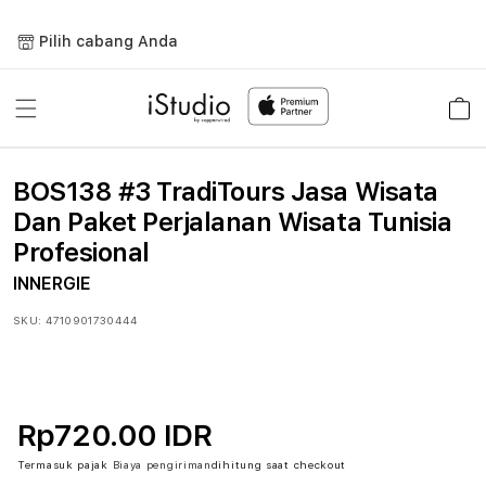
Lewati
ke
Pilih cabang Anda
konten
Keranja
BOS138 #3 TradiTours Jasa Wisata
Dan Paket Perjalanan Wisata Tunisia
Profesional
INNERGIE
SKU:
4710901730444
Rp720.00 IDR
Termasuk pajak
Biaya pengiriman
dihitung saat checkout