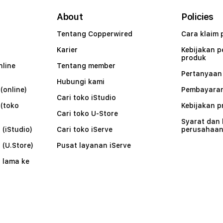
About
Policies
Tentang Copperwired
Cara klaim 
Karier
Kebijakan 
produk
nline
Tentang member
Pertanyaa
Hubungi kami
(online)
Pembayaran
Cari toko iStudio
 (toko
Kebijakan p
Cari toko U-Store
Syarat dan
 (iStudio)
Cari toko iServe
perusahaa
 (U.Store)
Pusat layanan iServe
 lama ke