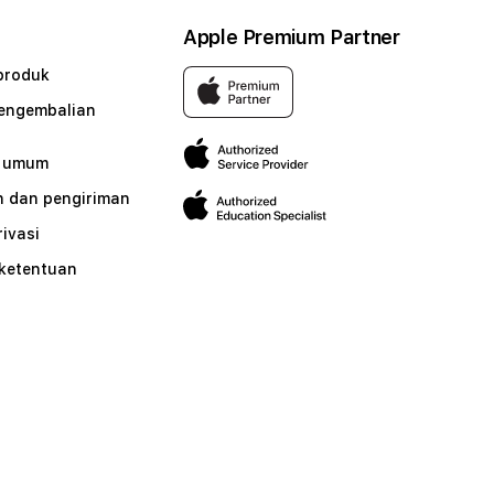
Apple Premium Partner
produk
pengembalian
n umum
 dan pengiriman
rivasi
 ketentuan
n