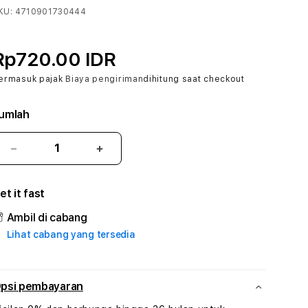
KU:
4710901730444
Rp720.00 IDR
ermasuk pajak
Biaya pengiriman
dihitung saat checkout
umlah
Kurangi
Tambah
jumlah
jumlah
untuk
untuk
et it fast
BUAH4D
BUAH4D
#3
#3
Ambil di cabang
TradiTours
TradiTours
Lihat cabang yang tersedia
Jasa
Jasa
Wisata
Wisata
Dan
Dan
Paket
Paket
psi pembayaran
Perjalanan
Perjalanan