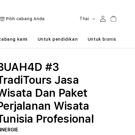
B
Masuk
Keranjang
Pilih cabang Anda
Thai
a
h
Cabang kami
Untuk pendidikan
Untuk bisnis
a
s
BUAH4D #3
a
TradiTours Jasa
Wisata Dan Paket
Perjalanan Wisata
Tunisia Profesional
NNERGIE