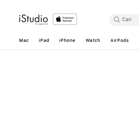
Lewati
ke
konten
Mac
iPad
iPhone
Watch
AirPods
Lewati
ke
informasi
produk