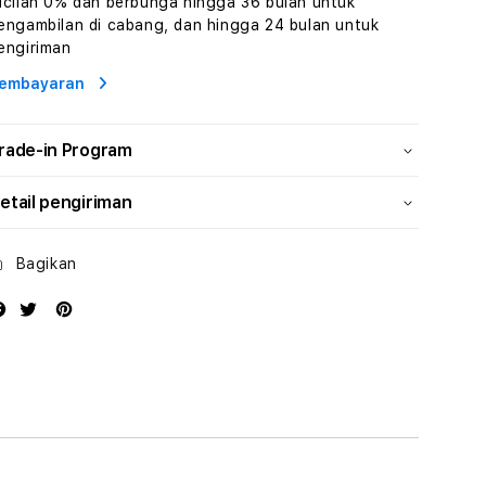
icilan 0% dan berbunga hingga 36 bulan untuk
Wisata
Wisata
engambilan di cabang, dan hingga 24 bulan untuk
Tunisia
Tunisia
engiriman
Profesional
Profesional
embayaran
rade-in Program
etail pengiriman
Bagikan