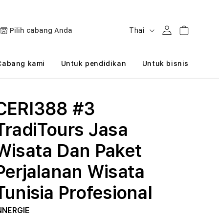
B
Masuk
Keranjang
Pilih cabang Anda
Thai
a
h
Cabang kami
Untuk pendidikan
Untuk bisnis
a
s
CERI388 #3
a
TradiTours Jasa
Wisata Dan Paket
Perjalanan Wisata
Tunisia Profesional
NNERGIE