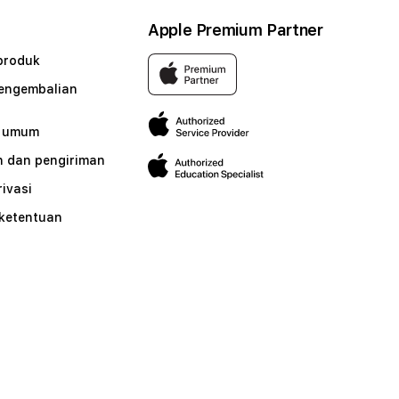
Apple Premium Partner
produk
pengembalian
n umum
 dan pengiriman
rivasi
 ketentuan
n