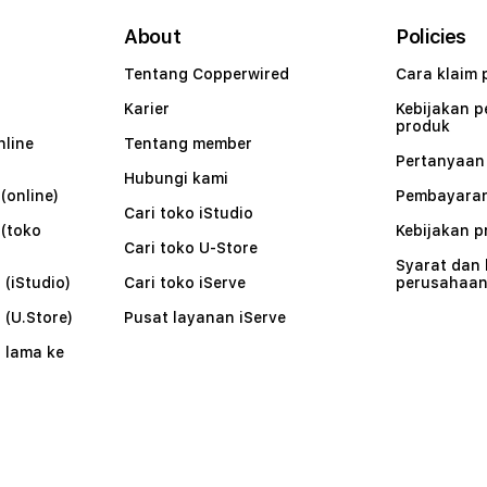
About
Policies
Tentang Copperwired
Cara klaim 
Karier
Kebijakan 
produk
nline
Tentang member
Pertanyaa
Hubungi kami
(online)
Pembayaran
Cari toko iStudio
 (toko
Kebijakan p
Cari toko U-Store
Syarat dan
 (iStudio)
Cari toko iServe
perusahaa
 (U.Store)
Pusat layanan iServe
 lama ke