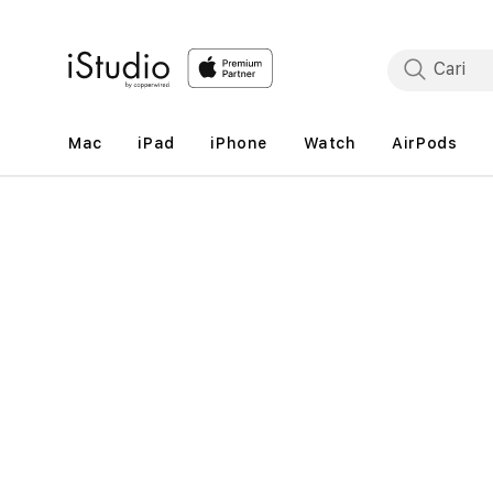
Lewati
ke
konten
Mac
iPad
iPhone
Watch
AirPods
Lewati
ke
informasi
produk