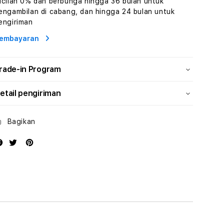
icilan 0% dan berbunga hingga 36 bulan untuk
Wisata
Wisata
engambilan di cabang, dan hingga 24 bulan untuk
Tunisia
Tunisia
engiriman
Profesional
Profesional
embayaran
rade-in Program
etail pengiriman
Bagikan