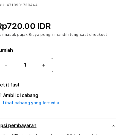
KU:
4710901730444
Rp720.00 IDR
ermasuk pajak
Biaya pengiriman
dihitung saat checkout
umlah
Kurangi
Tambah
jumlah
jumlah
untuk
untuk
et it fast
CERI388
CERI388
#3
#3
Ambil di cabang
TradiTours
TradiTours
Lihat cabang yang tersedia
Jasa
Jasa
Wisata
Wisata
Dan
Dan
Paket
Paket
psi pembayaran
Perjalanan
Perjalanan