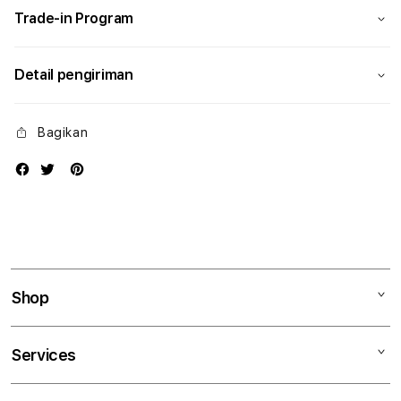
Trade-in Program
Detail pengiriman
Bagikan
Shop
Mac
Services
iPad