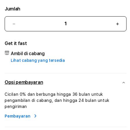
Jumlah
Kurangi
Tam
jumlah
juml
untuk
untu
Get it fast
CONGTOGEL
CON
#3
#3
Ambil di cabang
TradiTours
Tradi
Lihat cabang yang tersedia
Jasa
Jasa
Wisata
Wisa
Dan
Dan
Paket
Pake
Opsi pembayaran
Perjalanan
Perja
Wisata
Wisa
Cicilan 0% dan berbunga hingga 36 bulan untuk
Tunisia
Tunis
pengambilan di cabang, dan hingga 24 bulan untuk
Profesional
Profe
pengiriman
Pembayaran