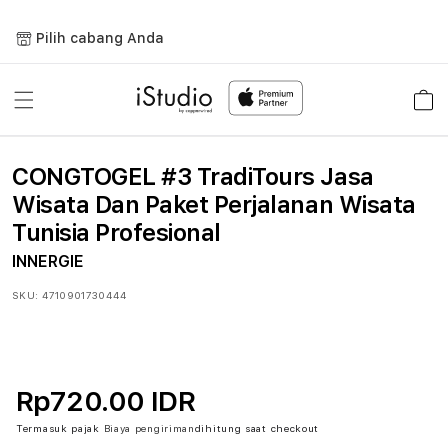
Lewati
ke
Pilih cabang Anda
konten
Keranja
CONGTOGEL #3 TradiTours Jasa
Wisata Dan Paket Perjalanan Wisata
Tunisia Profesional
INNERGIE
SKU:
4710901730444
Rp720.00 IDR
Termasuk pajak
Biaya pengiriman
dihitung saat checkout