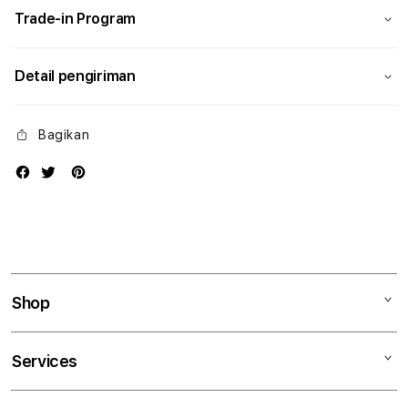
Trade-in Program
Detail pengiriman
Bagikan
Shop
Mac
Services
iPad