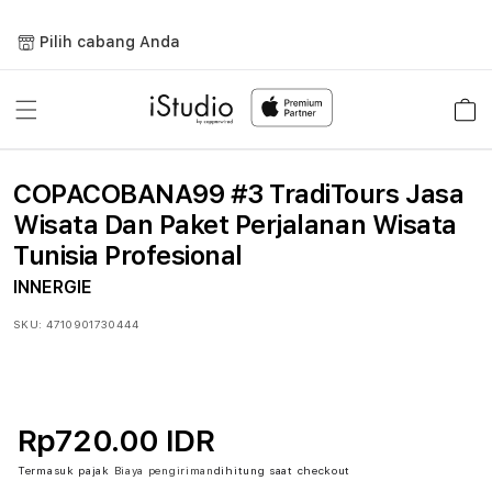
Lewati
ke
Pilih cabang Anda
konten
Keranja
COPACOBANA99 #3 TradiTours Jasa
Wisata Dan Paket Perjalanan Wisata
Tunisia Profesional
INNERGIE
SKU:
4710901730444
Rp720.00 IDR
Termasuk pajak
Biaya pengiriman
dihitung saat checkout