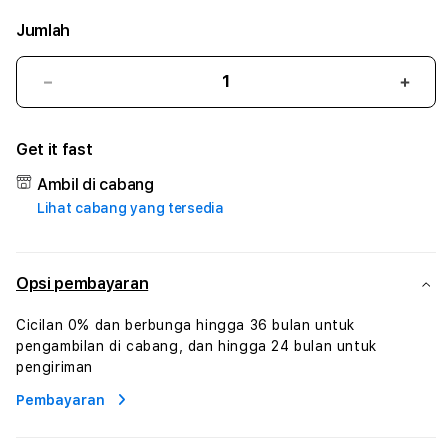
Jumlah
Kurangi
Tam
jumlah
juml
untuk
untu
Get it fast
COPACOBANA99
COP
#3
#3
Ambil di cabang
TradiTours
Tradi
Lihat cabang yang tersedia
Jasa
Jasa
Wisata
Wisa
Dan
Dan
Paket
Pake
Opsi pembayaran
Perjalanan
Perja
Wisata
Wisa
Cicilan 0% dan berbunga hingga 36 bulan untuk
Tunisia
Tunis
pengambilan di cabang, dan hingga 24 bulan untuk
Profesional
Profe
pengiriman
Pembayaran