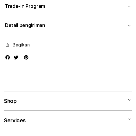
Trade-in Program
Detail pengiriman
Bagikan
Shop
Mac
Services
iPad