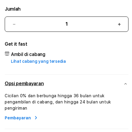
Jumlah
Kurangi
Tam
jumlah
juml
untuk
untu
Get it fast
CUAN777
CUA
#3
#3
Ambil di cabang
TradiTours
Tradi
Lihat cabang yang tersedia
Jasa
Jasa
Wisata
Wisa
Dan
Dan
Paket
Pake
Opsi pembayaran
Perjalanan
Perja
Wisata
Wisa
Cicilan 0% dan berbunga hingga 36 bulan untuk
Tunisia
Tunis
pengambilan di cabang, dan hingga 24 bulan untuk
Profesional
Profe
pengiriman
Pembayaran