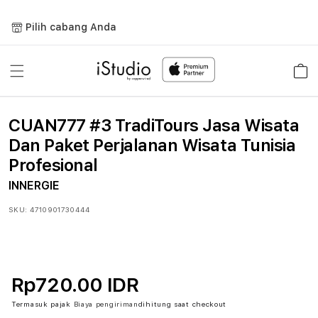
Lewati
ke
Pilih cabang Anda
konten
Keranja
CUAN777 #3 TradiTours Jasa Wisata
Dan Paket Perjalanan Wisata Tunisia
Profesional
INNERGIE
SKU:
4710901730444
Rp720.00 IDR
Termasuk pajak
Biaya pengiriman
dihitung saat checkout