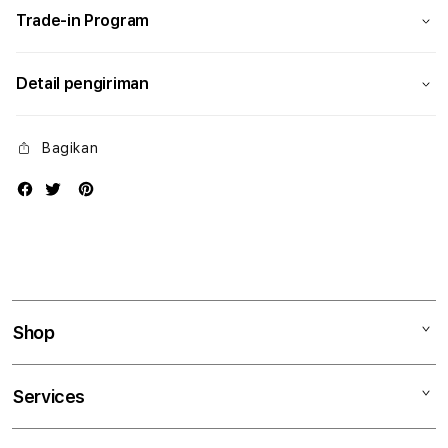
Trade-in Program
Detail pengiriman
Bagikan
Shop
Mac
Services
iPad