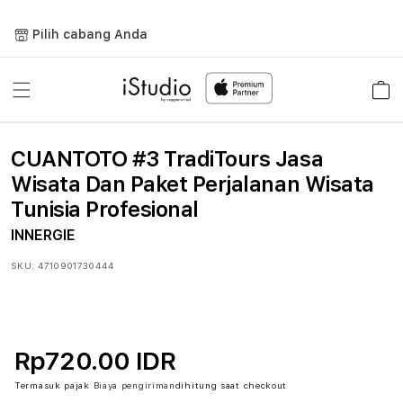
Lewati
ke
Pilih cabang Anda
konten
Keranja
CUANTOTO #3 TradiTours Jasa
Wisata Dan Paket Perjalanan Wisata
Tunisia Profesional
INNERGIE
SKU:
4710901730444
Rp720.00 IDR
Termasuk pajak
Biaya pengiriman
dihitung saat checkout