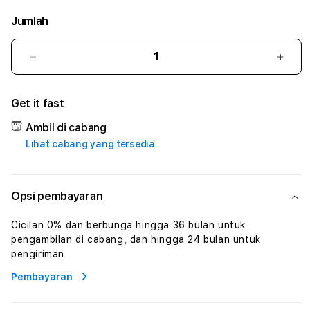
Jumlah
Kurangi
Tam
jumlah
juml
untuk
untu
Get it fast
CUANTOTO
CUA
#3
#3
Ambil di cabang
TradiTours
Tradi
Lihat cabang yang tersedia
Jasa
Jasa
Wisata
Wisa
Dan
Dan
Paket
Pake
Opsi pembayaran
Perjalanan
Perja
Wisata
Wisa
Cicilan 0% dan berbunga hingga 36 bulan untuk
Tunisia
Tunis
pengambilan di cabang, dan hingga 24 bulan untuk
Profesional
Profe
pengiriman
Pembayaran