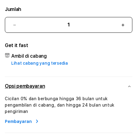
Jumlah
Kurangi
Tam
jumlah
juml
untuk
untu
Get it fast
DAPURTOTO
DAP
#3
#3
Ambil di cabang
TradiTours
Tradi
Lihat cabang yang tersedia
Jasa
Jasa
Wisata
Wisa
Dan
Dan
Paket
Pake
Opsi pembayaran
Perjalanan
Perja
Wisata
Wisa
Cicilan 0% dan berbunga hingga 36 bulan untuk
Tunisia
Tunis
pengambilan di cabang, dan hingga 24 bulan untuk
Profesional
Profe
pengiriman
Pembayaran