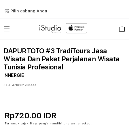
Lewati
ke
Pilih cabang Anda
konten
Keranja
DAPURTOTO #3 TradiTours Jasa
Wisata Dan Paket Perjalanan Wisata
Tunisia Profesional
INNERGIE
SKU:
4710901730444
Rp720.00 IDR
Termasuk pajak
Biaya pengiriman
dihitung saat checkout