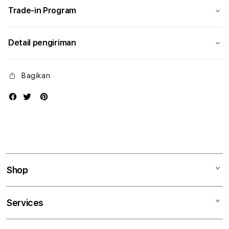
Trade-in Program
Detail pengiriman
Bagikan
Shop
Mac
Services
iPad