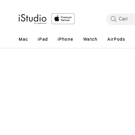
Lewati
ke
konten
Mac
iPad
iPhone
Watch
AirPods
Lewati
ke
informasi
produk