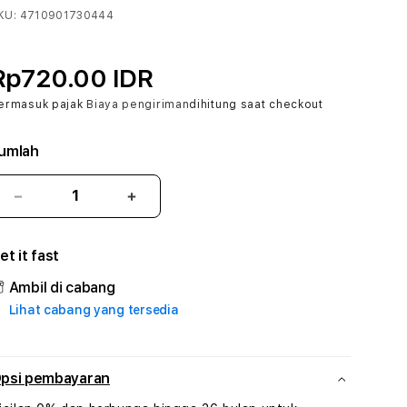
KU:
4710901730444
Rp720.00 IDR
ermasuk pajak
Biaya pengiriman
dihitung saat checkout
umlah
Kurangi
Tambah
jumlah
jumlah
untuk
untuk
et it fast
DAUNTOGEL
DAUNTOGEL
#3
#3
Ambil di cabang
TradiTours
TradiTours
Lihat cabang yang tersedia
Jasa
Jasa
Wisata
Wisata
Dan
Dan
Paket
Paket
psi pembayaran
Perjalanan
Perjalanan