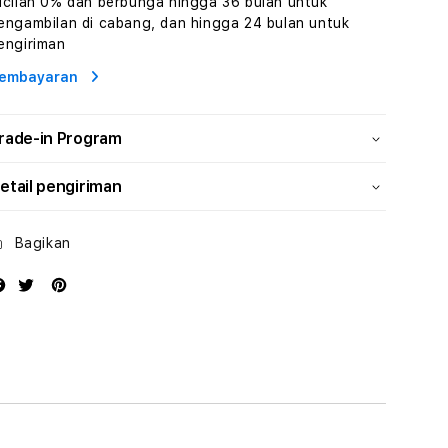
icilan 0% dan berbunga hingga 36 bulan untuk
Wisata
Wisata
engambilan di cabang, dan hingga 24 bulan untuk
Tunisia
Tunisia
engiriman
Profesional
Profesional
embayaran
rade-in Program
etail pengiriman
Bagikan