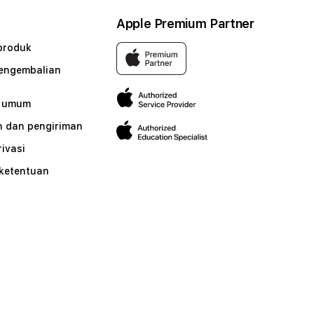
Apple Premium Partner
produk
pengembalian
n umum
 dan pengiriman
rivasi
 ketentuan
n