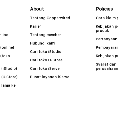
About
Policies
Tentang Copperwired
Cara klaim 
Karier
Kebijakan 
produk
nline
Tentang member
Pertanyaa
Hubungi kami
(online)
Pembayaran
Cari toko iStudio
 (toko
Kebijakan p
Cari toko U-Store
Syarat dan
 (iStudio)
Cari toko iServe
perusahaa
 (U.Store)
Pusat layanan iServe
 lama ke