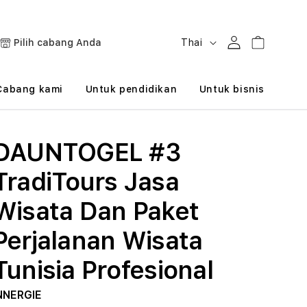
B
Masuk
Keranjang
Pilih cabang Anda
Thai
a
h
Cabang kami
Untuk pendidikan
Untuk bisnis
a
s
DAUNTOGEL #3
a
TradiTours Jasa
Wisata Dan Paket
Perjalanan Wisata
Tunisia Profesional
NNERGIE