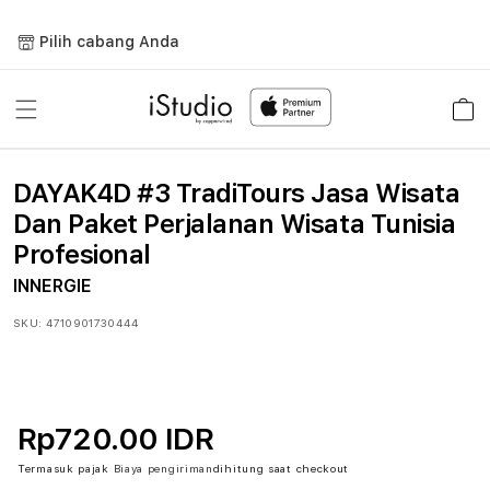
Lewati
ke
Pilih cabang Anda
konten
Keranja
DAYAK4D #3 TradiTours Jasa Wisata
Dan Paket Perjalanan Wisata Tunisia
Profesional
INNERGIE
SKU:
4710901730444
Rp720.00 IDR
Termasuk pajak
Biaya pengiriman
dihitung saat checkout