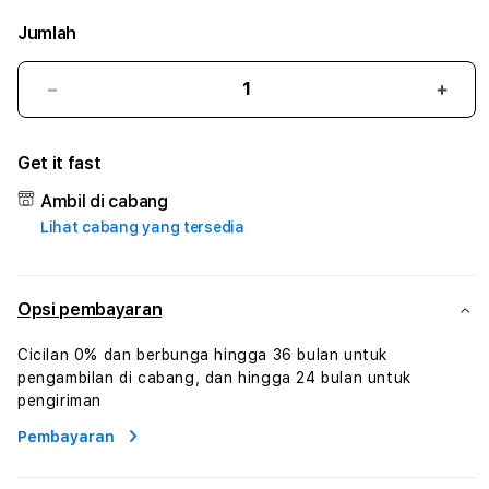
Jumlah
Kurangi
Tam
jumlah
juml
untuk
untu
Get it fast
DAYAK4D
DAY
#3
#3
Ambil di cabang
TradiTours
Tradi
Lihat cabang yang tersedia
Jasa
Jasa
Wisata
Wisa
Dan
Dan
Paket
Pake
Opsi pembayaran
Perjalanan
Perja
Wisata
Wisa
Cicilan 0% dan berbunga hingga 36 bulan untuk
Tunisia
Tunis
pengambilan di cabang, dan hingga 24 bulan untuk
Profesional
Profe
pengiriman
Pembayaran