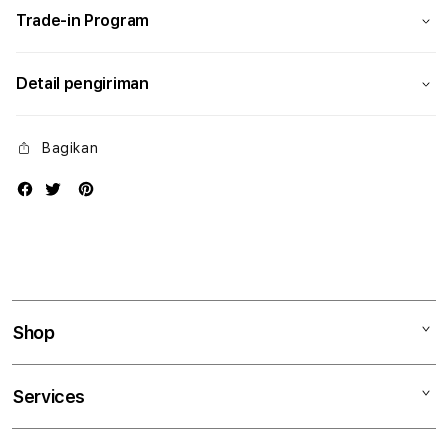
Trade-in Program
Detail pengiriman
Bagikan
Shop
Mac
Services
iPad