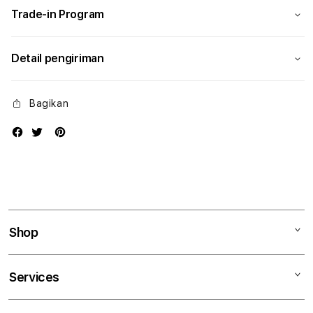
Trade-in Program
Detail pengiriman
Bagikan
Shop
Mac
Services
iPad