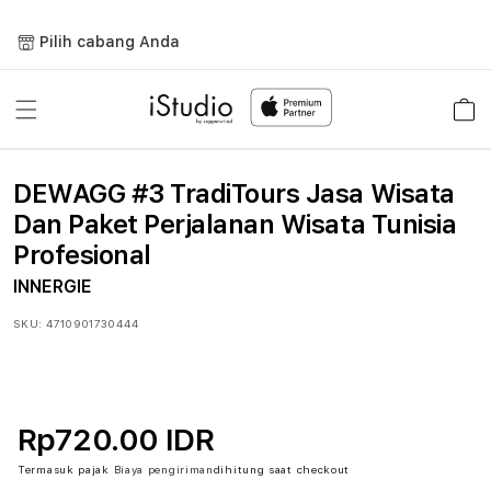
Lewati
ke
Pilih cabang Anda
konten
Keranja
DEWAGG #3 TradiTours Jasa Wisata
Dan Paket Perjalanan Wisata Tunisia
Profesional
INNERGIE
SKU:
4710901730444
Rp720.00 IDR
Termasuk pajak
Biaya pengiriman
dihitung saat checkout