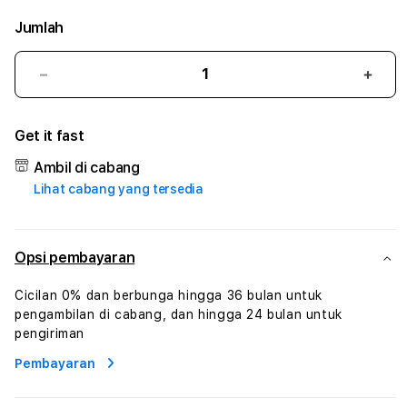
Jumlah
Kurangi
Tam
jumlah
juml
untuk
untu
Get it fast
DEWAGG
DEW
#3
#3
Ambil di cabang
TradiTours
Tradi
Lihat cabang yang tersedia
Jasa
Jasa
Wisata
Wisa
Dan
Dan
Paket
Pake
Opsi pembayaran
Perjalanan
Perja
Wisata
Wisa
Cicilan 0% dan berbunga hingga 36 bulan untuk
Tunisia
Tunis
pengambilan di cabang, dan hingga 24 bulan untuk
Profesional
Profe
pengiriman
Pembayaran