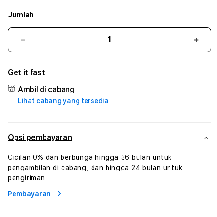
Jumlah
Kurangi
Tam
jumlah
juml
untuk
untu
Get it fast
DUNIASLOT77
DUN
#3
#3
Ambil di cabang
TradiTours
Tradi
Lihat cabang yang tersedia
Jasa
Jasa
Wisata
Wisa
Dan
Dan
Paket
Pake
Opsi pembayaran
Perjalanan
Perja
Wisata
Wisa
Cicilan 0% dan berbunga hingga 36 bulan untuk
Tunisia
Tunis
pengambilan di cabang, dan hingga 24 bulan untuk
Profesional
Profe
pengiriman
Pembayaran