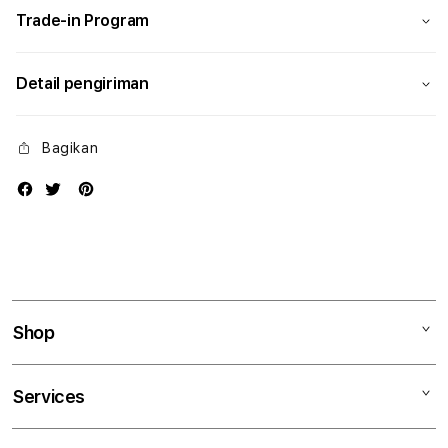
Trade-in Program
Detail pengiriman
Bagikan
Shop
Mac
Services
iPad