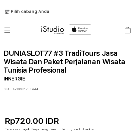
Lewati
ke
Pilih cabang Anda
konten
Keranja
DUNIASLOT77 #3 TradiTours Jasa
Wisata Dan Paket Perjalanan Wisata
Tunisia Profesional
INNERGIE
SKU:
4710901730444
Rp720.00 IDR
Termasuk pajak
Biaya pengiriman
dihitung saat checkout