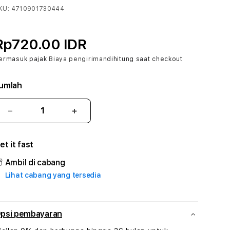
KU:
4710901730444
Rp720.00 IDR
ermasuk pajak
Biaya pengiriman
dihitung saat checkout
umlah
Kurangi
Tambah
jumlah
jumlah
untuk
untuk
et it fast
ERIGO4D
ERIGO4D
#3
#3
Ambil di cabang
TradiTours
TradiTours
Lihat cabang yang tersedia
Jasa
Jasa
Wisata
Wisata
Dan
Dan
Paket
Paket
psi pembayaran
Perjalanan
Perjalanan