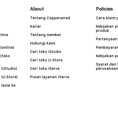
About
Policies
Tentang Copperwired
Cara klaim 
Karier
Kebijakan 
produk
nline
Tentang member
Pertanyaa
Hubungi kami
(online)
Pembayaran
Cari toko iStudio
 (toko
Kebijakan p
Cari toko U-Store
Syarat dan
 (iStudio)
Cari toko iServe
perusahaa
 (U.Store)
Pusat layanan iServe
 lama ke