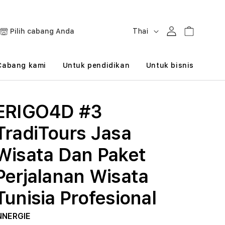
B
Masuk
Keranjang
Pilih cabang Anda
Thai
a
h
Cabang kami
Untuk pendidikan
Untuk bisnis
a
s
ERIGO4D #3
a
TradiTours Jasa
Wisata Dan Paket
Perjalanan Wisata
Tunisia Profesional
NNERGIE