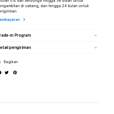
icilan 0% dan berbunga hingga 36 bulan untuk
Wisata
Wisata
engambilan di cabang, dan hingga 24 bulan untuk
Tunisia
Tunisia
engiriman
Profesional
Profesional
embayaran
rade-in Program
etail pengiriman
Bagikan