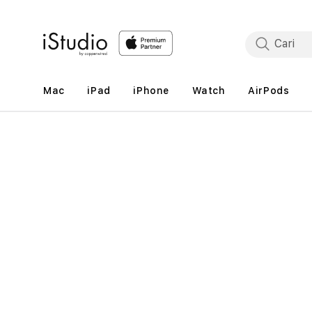
Lewati
ke
konten
Mac
iPad
iPhone
Watch
AirPods
Lewati
ke
informasi
produk