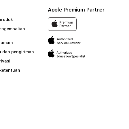
Apple Premium Partner
produk
pengembalian
n umum
 dan pengiriman
rivasi
 ketentuan
n