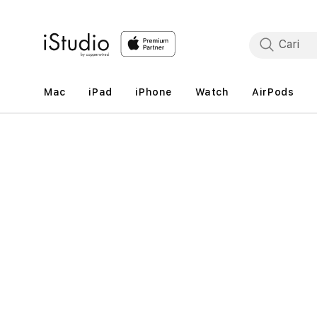
Lewati
ke
konten
Mac
iPad
iPhone
Watch
AirPods
Lewati
ke
informasi
produk