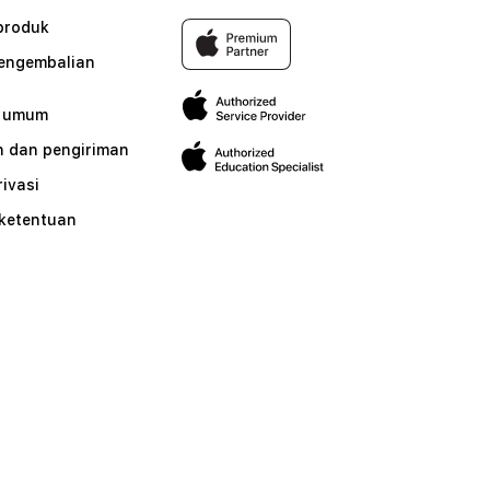
produk
pengembalian
n umum
 dan pengiriman
rivasi
 ketentuan
n