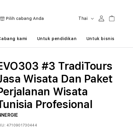
B
Masuk
Keranjang
Pilih cabang Anda
Thai
a
h
Cabang kami
Untuk pendidikan
Untuk bisnis
a
s
EVO303 #3 TradiTours
a
Jasa Wisata Dan Paket
Perjalanan Wisata
Tunisia Profesional
NNERGIE
KU:
4710901730444