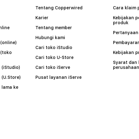
Tentang Copperwired
Cara klaim 
Karier
Kebijakan 
produk
nline
Tentang member
Pertanyaa
Hubungi kami
(online)
Pembayaran
Cari toko iStudio
 (toko
Kebijakan p
Cari toko U-Store
Syarat dan
 (iStudio)
Cari toko iServe
perusahaa
 (U.Store)
Pusat layanan iServe
 lama ke