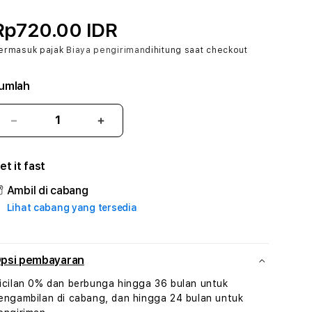
Rp720.00 IDR
ermasuk pajak
Biaya pengiriman
dihitung saat checkout
umlah
Kurangi
Tambah
jumlah
jumlah
untuk
untuk
et it fast
EVO303
EVO303
#3
#3
Ambil di cabang
TradiTours
TradiTours
Lihat cabang yang tersedia
Jasa
Jasa
Wisata
Wisata
Dan
Dan
Paket
Paket
psi pembayaran
Perjalanan
Perjalanan
icilan 0% dan berbunga hingga 36 bulan untuk
Wisata
Wisata
engambilan di cabang, dan hingga 24 bulan untuk
Tunisia
Tunisia