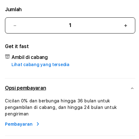
Jumlah
Kurangi
Tam
jumlah
juml
untuk
untu
Get it fast
FILA88
FILA
#3
#3
Ambil di cabang
TradiTours
Tradi
Lihat cabang yang tersedia
Jasa
Jasa
Wisata
Wisa
Dan
Dan
Paket
Pake
Opsi pembayaran
Perjalanan
Perja
Wisata
Wisa
Cicilan 0% dan berbunga hingga 36 bulan untuk
Tunisia
Tunis
pengambilan di cabang, dan hingga 24 bulan untuk
Profesional
Profe
pengiriman
Pembayaran