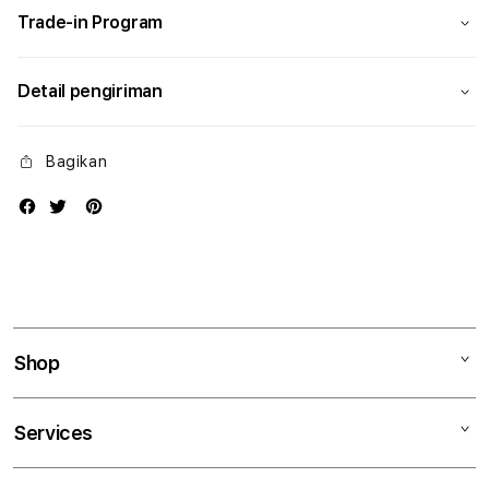
Trade-in Program
Detail pengiriman
Bagikan
Shop
Mac
Services
iPad