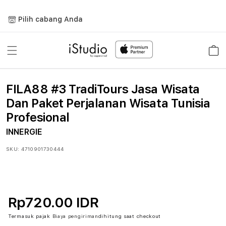
Lewati
ke
Pilih cabang Anda
konten
Keranja
FILA88 #3 TradiTours Jasa Wisata
Dan Paket Perjalanan Wisata Tunisia
Profesional
INNERGIE
SKU:
4710901730444
Rp720.00 IDR
Termasuk pajak
Biaya pengiriman
dihitung saat checkout