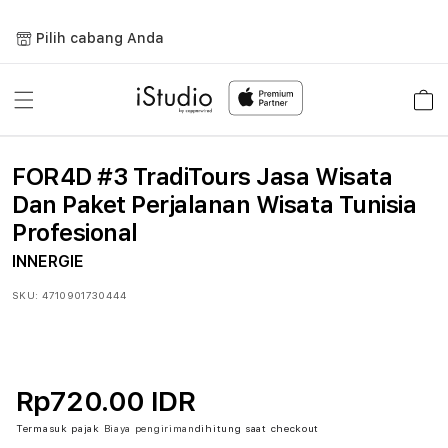
Lewati
ke
Pilih cabang Anda
konten
Keranja
FOR4D #3 TradiTours Jasa Wisata
Dan Paket Perjalanan Wisata Tunisia
Profesional
INNERGIE
SKU:
4710901730444
Rp720.00 IDR
Termasuk pajak
Biaya pengiriman
dihitung saat checkout