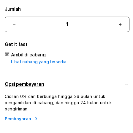
Jumlah
Kurangi
Tam
jumlah
juml
untuk
untu
Get it fast
FOR4D
FOR
#3
#3
Ambil di cabang
TradiTours
Tradi
Lihat cabang yang tersedia
Jasa
Jasa
Wisata
Wisa
Dan
Dan
Paket
Pake
Opsi pembayaran
Perjalanan
Perja
Wisata
Wisa
Cicilan 0% dan berbunga hingga 36 bulan untuk
Tunisia
Tunis
pengambilan di cabang, dan hingga 24 bulan untuk
Profesional
Profe
pengiriman
Pembayaran