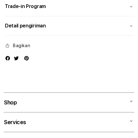
Trade-in Program
Detail pengiriman
Bagikan
Shop
Mac
Services
iPad