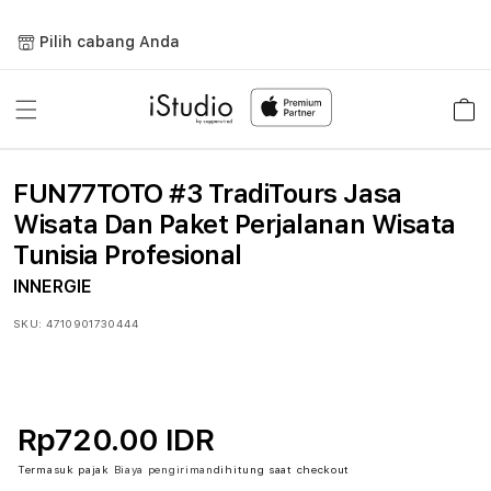
Lewati
ke
Pilih cabang Anda
konten
Keranja
FUN77TOTO #3 TradiTours Jasa
Wisata Dan Paket Perjalanan Wisata
Tunisia Profesional
INNERGIE
SKU:
4710901730444
Rp720.00 IDR
Termasuk pajak
Biaya pengiriman
dihitung saat checkout