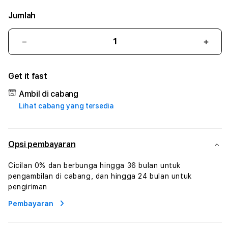
Jumlah
Kurangi
Tam
jumlah
juml
untuk
untu
Get it fast
FUN77TOTO
FUN
#3
#3
Ambil di cabang
TradiTours
Tradi
Lihat cabang yang tersedia
Jasa
Jasa
Wisata
Wisa
Dan
Dan
Paket
Pake
Opsi pembayaran
Perjalanan
Perja
Wisata
Wisa
Cicilan 0% dan berbunga hingga 36 bulan untuk
Tunisia
Tunis
pengambilan di cabang, dan hingga 24 bulan untuk
Profesional
Profe
pengiriman
Pembayaran