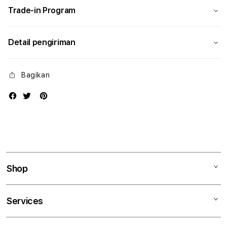
Trade-in Program
Detail pengiriman
Bagikan
Shop
Mac
Services
iPad