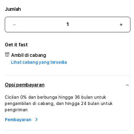
Jumlah
Kurangi
Tam
jumlah
juml
untuk
untu
Get it fast
FUNGAME77
FUN
#3
#3
Ambil di cabang
TradiTours
Tradi
Lihat cabang yang tersedia
Jasa
Jasa
Wisata
Wisa
Dan
Dan
Paket
Pake
Opsi pembayaran
Perjalanan
Perja
Wisata
Wisa
Cicilan 0% dan berbunga hingga 36 bulan untuk
Tunisia
Tunis
pengambilan di cabang, dan hingga 24 bulan untuk
Profesional
Profe
pengiriman
Pembayaran