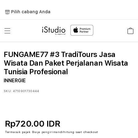
Lewati
ke
Pilih cabang Anda
konten
Keranja
FUNGAME77 #3 TradiTours Jasa
Wisata Dan Paket Perjalanan Wisata
Tunisia Profesional
INNERGIE
SKU:
4710901730444
Rp720.00 IDR
Termasuk pajak
Biaya pengiriman
dihitung saat checkout