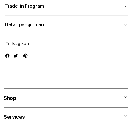
Trade-in Program
Detail pengiriman
Bagikan
Shop
Mac
Services
iPad