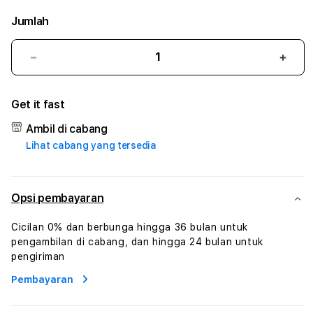
Jumlah
Kurangi
Tam
jumlah
juml
untuk
untu
Get it fast
FUNSLOT
FUN
#3
#3
Ambil di cabang
TradiTours
Tradi
Lihat cabang yang tersedia
Jasa
Jasa
Wisata
Wisa
Dan
Dan
Paket
Pake
Opsi pembayaran
Perjalanan
Perja
Wisata
Wisa
Cicilan 0% dan berbunga hingga 36 bulan untuk
Tunisia
Tunis
pengambilan di cabang, dan hingga 24 bulan untuk
Profesional
Profe
pengiriman
Pembayaran