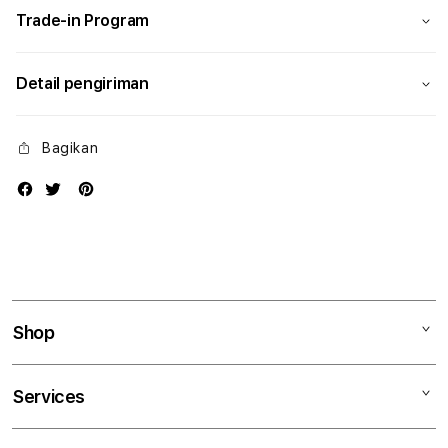
Trade-in Program
Detail pengiriman
Bagikan
Shop
Mac
Services
iPad