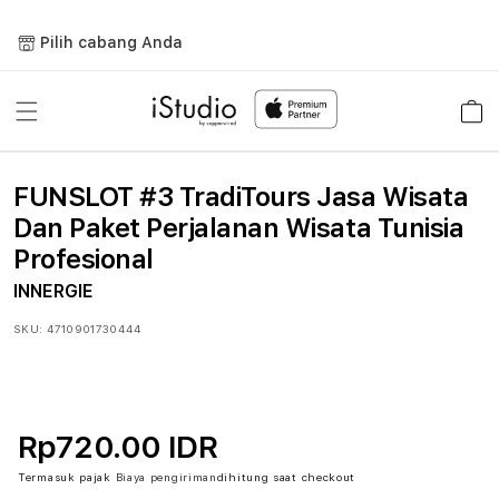
Lewati
ke
Pilih cabang Anda
konten
Keranja
FUNSLOT #3 TradiTours Jasa Wisata
Dan Paket Perjalanan Wisata Tunisia
Profesional
INNERGIE
SKU:
4710901730444
Rp720.00 IDR
Termasuk pajak
Biaya pengiriman
dihitung saat checkout